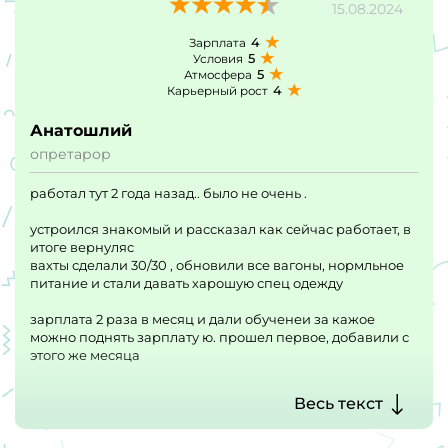
15.08.2024
4
Зарплата
5
Условия
5
Атмосфера
4
Карьерный рост
Анатошлий
опретарор
работал тут 2 года назад.. было не очень .
устроился знакомый и рассказал как сейчас работает, в
итоге вернуляс
вахты сделали 30/30 , обновили все вагоны, нормльное
питание и стали давать харошую спец одежду
зарплата 2 раза в месяц и дали обученеи за кажое
можно поднять зарплату ю. прошел первое, добавили с
этого же месяца
я не знаючто там поменялось., но стало нормльно
Весь текст
работать и объекты хорошо содержат нет пробелм