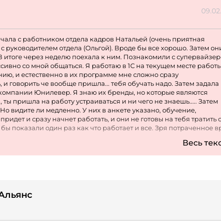
09.02
чала с работником отдела кадров Натальей (очень приятная
 руководителем отдела (Ольгой). Вроде бы все хорошо. Затем он
В итоге через неделю поехала к ним. Познакомили с супервайзе
ссивно со мной общаться. Я работаю в 1С на текущем месте работы
ю, и естественно в их программе мне сложно сразу
 и говорить че вообще пришла... тебя обучать надо. Затем задала
компании Юнилевер. Я знаю их бренды, но которые являются
 ты пришла на работу устраиваться и ни чего не знаешь..... Затем
 Но видите ли медленно. У них в анкете указано, обучение,
придет и сразу начнет работать, и они не готовы на тебя тратить 
 бы показали один раз как что работает и все. Зря потраченное 
и 40т до вычета налога, толь после... на этот вопрос мне тоже не см
Весь тек
Альянс