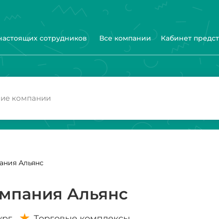
 настоящих сотрудников
Все компании
Кабинет предс
ания Альянс
мпания Альянс
ург
Торговые комплексы