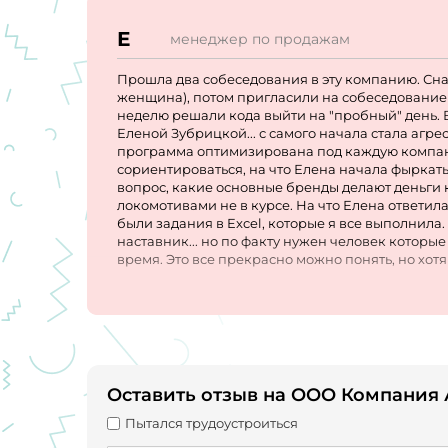
Е
менеджер по продажам
Прошла два собеседования в эту компанию. Сна
женщина), потом пригласили на собеседование с
неделю решали кода выйти на "пробный" день. 
Еленой Зубрицкой... с самого начала стала агре
программа оптимизирована под каждую компани
сориентироваться, на что Елена начала фыркать,
вопрос, какие основные бренды делают деньги 
локомотивами не в курсе. На что Елена ответила,
были задания в Excel, которые я все выполнила.
наставник... но по факту нужен человек которые 
время. Это все прекрасно можно понять, но хотя
и силы... Ну и плюс ЗП какая то не понятная, тол
ответить.
Оставить отзыв на ООО Компания 
Пытался трудоустроиться