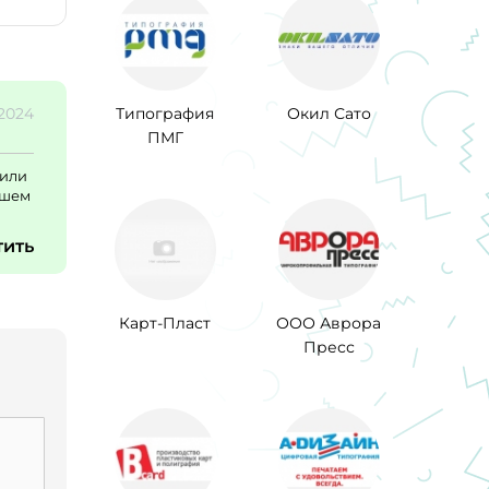
.2024
Типография
Окил Сато
ПМГ
мили
ошем
тить
Карт-Пласт
ООО Аврора
Пресс