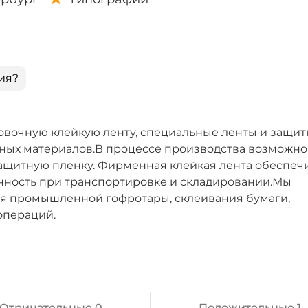
ия?
овочную клейкую ленту, специальные ленты и защи
очных материалов.В процессе производства возможно
защитную пленку. Фирменная клейкая лента обеспеч
анность при транспортировке и складировании.Мы
ля промышленной гофротары, склеивания бумаги,
операций.
Отрицательные 0
Положительные 1