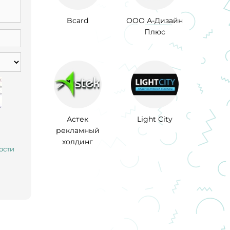
Bcard
ООО А-Дизайн
Плюс
Астек
Light City
рекламный
холдинг
ости