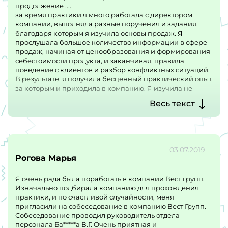
продолжение ....
за время практики я много работала с директором
компании, выполняла разные поручения и задания,
благодаря которым я изучила основы продаж. Я
прослушала большое количество информации в сфере
продаж, начиная от ценообразования и формирования
себестоимости продукта, и заканчивая, правила
поведение с клиентов и разбор конфликтных ситуаций.
В результате, я получила бесценный практический опыт,
за которым и приходила в компанию. Я изучила не
только работу отдела персонала, но так же и отдела
Весь текст
продаж, все задания несли в себе максимальную
полезность и ценность. Не было ни дня, чтобы я сидела
без дела, каждый день была какая-то новая и полезная
информация, которая помогла мне приобрести новые
навыки для дальнейшей работы. Я рада была
03.07.2019
поработать в данной компании, и хотела бы по
Рогова Марья
возможности продолжить там работу в будущем. В
компании очень дружественный коллектив, в случае
Я очень рада была поработать в компании Вест групп.
каких-либо трудностей, обязательно помогут, объяснят
Изначально подбирала компанию для прохождения
ошибки и помогут исправить. Директор (Дмитрий)
практики, и по счастливой случайности, меня
всегда открыт для общения, так же готов помочь и
пригласили на собеседование в компанию Вест Групп.
научить, если что-то не получается, всегда дает ценные
Собеседование проводил руководитель отдела
советы, как можно улучшить свою работу.
персонала Ба*****а В.Г. Очень приятная и