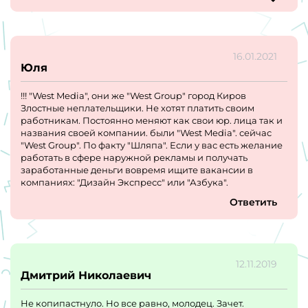
говорят, что на рынки 12 лет, а по факту просто мыльный
пузырь
16.01.2021
не третье свое время.
Юля
!!! "West Media", они же "West Group" город Киров
Злостные неплательщики. Не хотят платить своим
работникам. Постоянно меняют как свои юр. лица так и
названия своей компании. были "West Media". сейчас
"West Group". По факту "Шляпа". Если у вас есть желание
работать в сфере наружной рекламы и получать
заработанные деньги вовремя ищите вакансии в
компаниях: "Дизайн Экспресс" или "Азбука".
Ответить
12.11.2019
Дмитрий Николаевич
Не копипастнуло. Но все равно, молодец. Зачет.