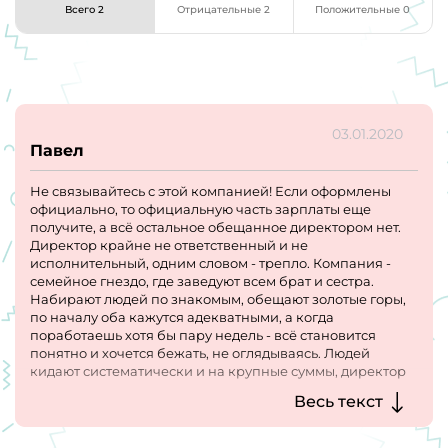
Всего 2
Отрицательные 2
Положительные 0
03.01.2020
Павел
Не связывайтесь с этой компанией! Если оформлены
официально, то официальную часть зарплаты еще
получите, а всё остальное обещанное директором нет.
Директор крайне не ответственный и не
исполнительный, одним словом - трепло. Компания -
семейное гнездо, где заведуют всем брат и сестра.
Набирают людей по знакомым, обещают золотые горы,
по началу оба кажутся адекватными, а когда
поработаешь хотя бы пару недель - всё становится
понятно и хочется бежать, не оглядываясь. Людей
кидают систематически и на крупные суммы, директор
обещания свои не выполняет. Качество работ на очень
Весь текст
низком уровне, всё переделывается по несколько раз,
организации работ никакой, за всем стоит директор и
всё только у него в голове.