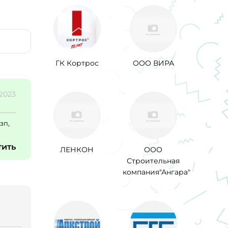
ГК Кортрос
ООО ВИРА
.2023
зп,
тить
ЛЕНКОН
ООО
Строительная
компания"Ангара"