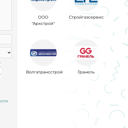
ООО
Стройгазсервис
"Аркстрой"
Волгатрансстрой
Гранель
ости