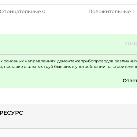
Отрицательные 0
Положительные 1
31.03
ех основных направлениях: демонтаже трубопроводов различны
и, поставке стальных труб бывших в употреблении на строитель
Отве
ОРЕСУРС