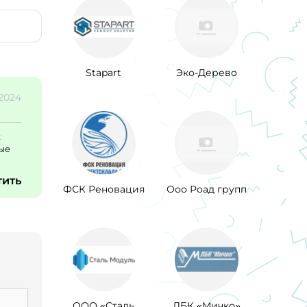
Stapart
Эко-Дерево
.2024
х
ные
тить
ФСК Реновация
Ооо Роад групп
ООО «Сталь
ЛБК «Мичко»