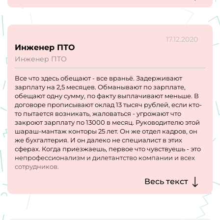
ПРИСУТСТВУЮЩЕГО на рабочем месте инженера. Я
здесь ничему не научился, считаю этот опыт зря
потраченным временем.
17.12.2020
Инженер ПТО
Инженер ПТО
Все что здесь обещают - все враньё. Задерживают
зарплату на 2,5 месяцев. Обманывают по зарплате,
обещают одну сумму, по факту выплачивают меньше. В
договоре прописывают оклад 13 тысяч рублей, если кто-
то пытается возникать, жаловаться - угрожают что
закроют зарплату по 13000 в месяц. Руководителю этой
шараш-мантаж конторы 25 лет. Он же отдел кадров, он
же бухгалтерия. И он далеко не специалист в этих
сферах. Когда приезжаешь, первое что чувствуешь - это
непрофессионализм и дилетантство компании и всех
сотрудников.
Вообще отношение скотское к сотрудникам. Ни кому не
Весь текст
советую иметь с ними дело. Сто раз пожалел, что
связался.