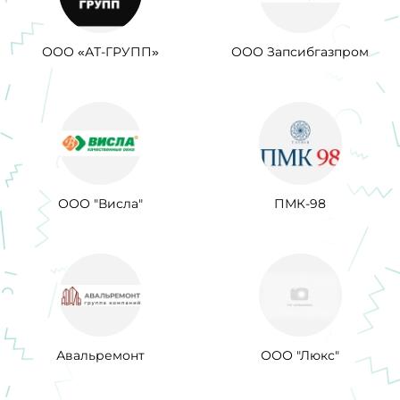
ООО «АТ-ГРУПП»
ООО Запсибгазпром
ООО "Висла"
ПМК-98
Авальремонт
ООО "Люкс"