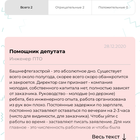
Всего 2
Отрицательные 2
Положительные 0
28.12.2020
Помощник депутата
Инженер ПТО
Башнефтегазстрой - это абсолютное дно. Существует
всего около полугода, скорее всего скоро обанкротится
и закроется. Директор сам признает - компания
молодая, собственного капитала нет, полностью зависят
от заказчика. Руководство - молодые (но дерзкие)
ребята, без инженерного опыта, работа организована
из рук вон плохо. Постоянные задержки по зарплате,
постоянно заставляют оставаться по вечерам на 2-3 часа
(чисто для видимости, для заказчика). Чтобы уйти с
работы во время - заставляют писать заявление. Для них
главное - это численность работников и чтобы была
видимость работы в глазах Яматы, потому что Газпром
Весь текст
платит хорошие деньги за каждого