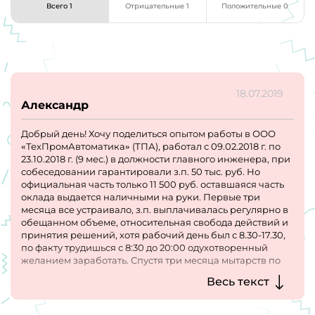
Всего 1
Отрицательные 1
Положительные 0
18.07.2019
Александр
Добрый день! Хочу поделиться опытом работы в ООО
«ТехПромАвтоматика» (ТПА), работал с 09.02.2018 г. по
23.10.2018 г. (9 мес.) в должности главного инженера, при
собеседовании гарантировали з.п. 50 тыс. руб. Но
официальная часть только 11 500 руб. оставшаяся часть
оклада выдается наличными на руки. Первые три
месяца все устраивало, з.п. выплачивалась регулярно в
обещанном объеме, относительная свобода действий и
принятия решений, хотя рабочий день был с 8.30-17.30,
по факту трудишься с 8:30 до 20:00 одухотворенный
желанием заработать. Спустя три месяца мытарств по
тендерным площадкам и проработки заявок от
Весь текст
предприятий Пермского края (Уралкалий, Ависма,
Протон-ПМ, ОДК-ПМ, Сибур, УралХим, ЕвроХим и пр.)
мне удалось инициировать и выиграть тендер от АО