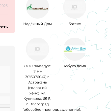
.2025
Надёжный Дом
Батекс
тить
ООО "Акведук"
Азбука дома
(ИНН
3015076047);г.
Астрахань
(головной
офис), ул.
Куликова, 65 В;
г. Волгоград
(обособленноеподразделение),