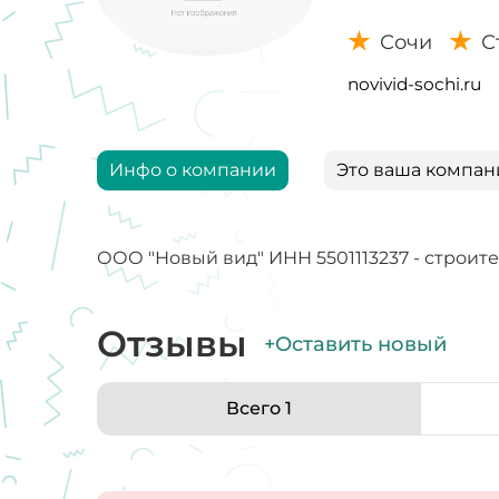
Сочи
С
novivid-sochi.ru
Инфо о компании
Это ваша компан
ООО "Новый вид" ИНН 5501113237 - строит
Отзывы
+Оставить новый
Всего 1