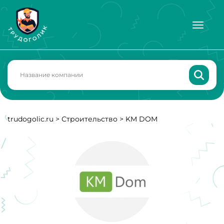
trudogolic.ru
>
Строительство
>
KM DOM