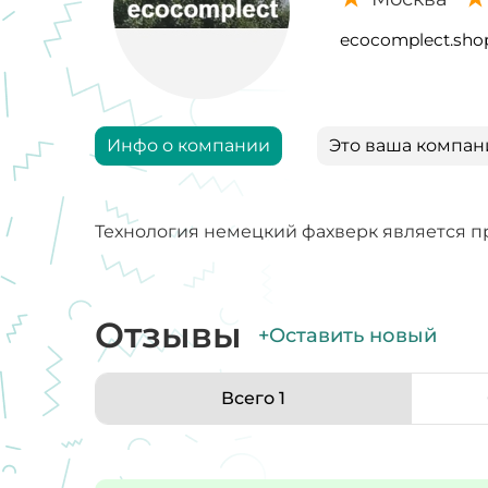
ecocomplect.sho
Инфо о компании
Это ваша компан
Технология немецкий фахверк является п
Отзывы
+Оставить новый
Всего 1