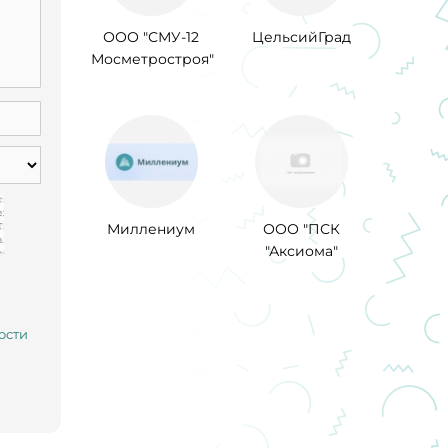
ООО "СМУ-12
ЦельсийГрад
Мосметростроя"
Миллениум
ООО "ПСК
"Аксиома"
ости