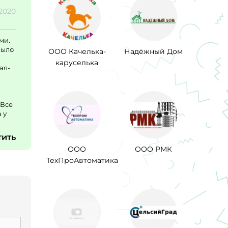
.2020
ми.
было
ООО Качелька-
Надёжный Дом
каруселька
ая-
 Все
 у
тить
ООО
ООО РМК
ТехПроАвтоматика