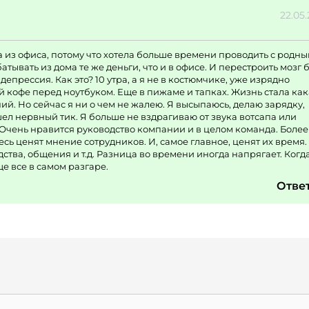
22.05
 из офиса, потому что хотела больше времени проводить с родны
атывать из дома те же деньги, что и в офисе. И перестроить мозг 
епрессия. Как это? 10 утра, а я не в костюмчике, уже изрядно
й кофе перед ноутбуком. Еще в пижаме и тапках. Жизнь стала как
ний. Но сейчас я ни о чем не жалею. Я высыпаюсь, делаю зарядку,
ел нервный тик. Я больше не вздрагиваю от звука вотсапа или
 Очень нравится руководство компании и в целом команда. Более
есь ценят мнение сотрудников. И, самое главное, ценят их время.
ства, общения и т.д. Разница во времени иногда напрягает. Когда
ще все в самом разгаре.
Отве