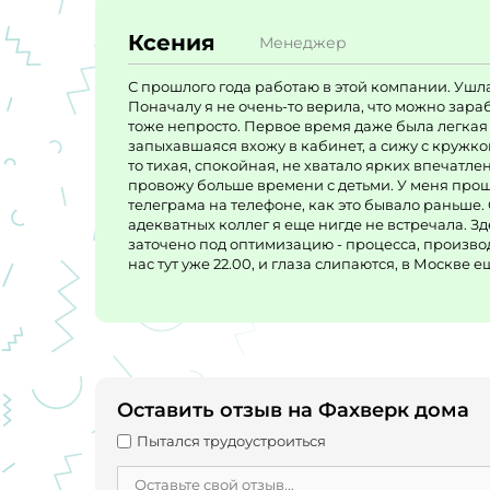
Ксения
Менеджер
С прошлого года работаю в этой компании. Ушла
Поначалу я не очень-то верила, что можно зараб
тоже непросто. Первое время даже была легкая д
запыхавшаяся вхожу в кабинет, а сижу с кружко
то тихая, спокойная, не хватало ярких впечатле
провожу больше времени с детьми. У меня прош
телеграма на телефоне, как это бывало раньше.
адекватных коллег я еще нигде не встречала. Зд
заточено под оптимизацию - процесса, производ
нас тут уже 22.00, и глаза слипаются, в Москве е
Оставить отзыв на Фахверк дома
Пытался трудоустроиться