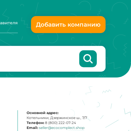
тавителя
Добавить компанию
Основной адрес:
Котельники, Дзержинское ш., 7/7
Телефон:
8 (800) 222-07-24
Email:
seller@ecocomplect.shop