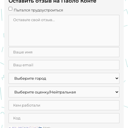
Оставить отзыв на Паоло Конте
зарплату там платят через 1,5-2 месяца и не такую , как
вам обещают ! Там большая текучка ! Эта самая ужасная
Пытался трудоустроиться
компания за мой 14 летний стаж работы!