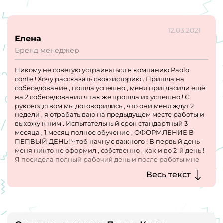
12.03.2021
Елена
Бренд менеджер
Никому не советую устраиваться в компанию Paolo
conte ! Хочу рассказать свою историю . Пришла на
собеседование , пошла успешно , меня пригласили ещё
на 2 собеседования я так же прошла их успешно ! С
руководством мы договорились , что они меня ждут 2
недели , я отрабатываю на предыдущем месте работы и
выхожу к ним . Испытательный срок стандартный 3
месяца , 1 месяц полное обучение , ОФОРМЛЕНИЕ В
ПЕПВЫЙ ДЕНЬ! Чтоб начну с важного ! В первый день
меня никто не оформил , собственно , как и во 2-й день !
Я посидела полный рабочий день и после работы мне
позвонили и сказали , чтобы я больше не выходила , не
Весь текст
оплатили мне ничего и заблокировали все телефоны от
меня ?! Такое встречаю впервые ! Такое хамство ! Так
подло поступить ???!!! Оставить человека без работы ! В
пандемию ??? Они ждали , когда я отработаю 2 недели и
просто меня выкинули на улицу ???!!! Это как??? Ещё
пообщавшись с сотрудниками , выяснилось , что