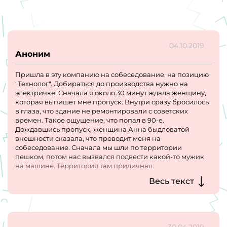
04.10.2019
Аноним
Пришла в эту компанию на собеседование, на позицию
"Технолог". Добираться до производства нужно на
электричке. Сначала я около 30 минут ждала женщину,
которая выпишет мне пропуск. Внутри сразу бросилось
в глаза, что здание не ремонтировали с советских
времен. Такое ощущение, что попал в 90-е.
Дождавшись пропуск, женщина Анна быдловатой
внешности сказала, что проводит меня на
собеседование. Сначала мы шли по территории
пешком, потом нас вызвался подвести какой-то мужик
на машине. Территория там приличная.
Доехали мы до серого одноэтажного здания. Зашли,мне
Весь текст
дали халат и бахилы. Я ждала сначала у дверей эту
Наталью Юрьевну минут 10 точно. Затем вышла моя
сопровождающая и сказала, что Наталья Юрьевна
разговаривает по телефону и надо подождать. Меня
отвели в комнату приема пиши, там я ждала еще минут
30.04.2019