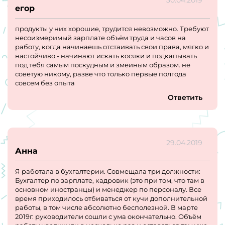
15-20. Пришла эта Наталья Юрьевна - надменная
егор
женщина лет 50. Пригласила меня побеседовать.
Насколько я поняла, она начальник производства.
продукты у них хорошие, трудится невозможно. Требуют
Разговор начался классически с "расскажите о себе". Я
несоизмеримый зарплате объём труда и часов на
сказала где училась и кем работала. Сказала о
работу, когда начинаешь отстаивать свои права, мягко и
предыдущем месте работы, и своих обязанностях. Я
настойчиво - начинают искать косяки и подкапывать
работала в офисе, работа в основном бумажная. На что
под тебя самым поскудным и змеиным образом. не
получила надменный ответ, что я якобы самодовольная,
советую никому, разве что только первые полгода
раз пришла на эту позицию без опыта. Им требуется
совсем без опыта
человек с опытом на аналогичной должности, хотя в
требованиях ни слова не было сказана об ОПЫТЕ. А
Ответить
требовалось химическое, фармацевтическое или
пищевое образование, которое у меня имелось. Все
собеседование прошло в тоне того, что я никто и звать
меня никак и зачем я вообще сюда пришла.
Неприятная, самодовольная, надменная и некультурная
29.04.2019
женщина.
Анна
Если вам требуется человек с опытом - надо это четко
прописывать. И зачем звать на собеседование, если в
Я работала в бухгалтерии. Совмещала три должности:
моем резюме все ясно написано об образовании и
Бухгалтер по зарплате, кадровик (это при том, что там в
опыте.
основном иностранцы) и менеджер по персоналу. Все
В итоге я потратила целый день на бессмысленную
время приходилось отбиваться от кучи дополнительной
встречу, которая по факту длилась 10 минут.
работы, в том числе абсолютно бесполезной. В марте
Хамство и неуважительное отношение ждут Вас в этой
2019г. руководители сошли с ума окончательно. Объём
компании. Не тратьте время впустую!