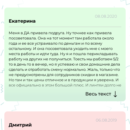
08.08.2020
Екатерина
Меня в ДА привела подруга. Ну точнее как привела
посоветовала. Она на тот момент там работала около
года и ее все устраивало по деньгам и по всему
остальному. И она посоветовала уходить мне с моего
места работы и идти туда. Ну я и пошла перикладывать
работу на других не получиться. Тоесть мы работаем 5/2
то в день то в вечер, но я успеваю и свои домашние дела
сделать и отработать смену нормально. Жаль, только что
не предусмотрены для сотрудников скидки в магазине.
Но там и так цены отличное и в продукции я уверена. И
все официально в этом большой плюс. И линтяи долго не
задержеваються поэтому коллектив подбирается
Весь текст
трудолюбивый.
Из плюсов официальное трудоустройство, нормальная
зп. Из минусов нет скидок для сотрудников
06.08.2019
Дмитрий