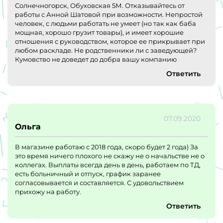
Солнечногорск, Обуховская 5М. Отказывайтесь от
работы с Анной Шатовой при возможности. Непростой
человек, с людьми работать не умеет (но так как баба
мощная, хорошо грузит товары), и имеет хорошие
отношения с руководством, которое ее прикрывает при
любом раскладе. Не родственники ли с заведующей?
Кумовство не доведет до добра вашу компанию
Ответить
07.09.2020
Ольга
В магазине работаю с 2018 года, скоро будет 2 года) За
это время ничего плохого не скажу не о начальстве не о
коллегах. Выплаты всегда день в день, работаем по ТД,
есть больничный и отпуск, график заранее
согласовывается и составляется. С удовольствием
прихожу на работу.
Ответить