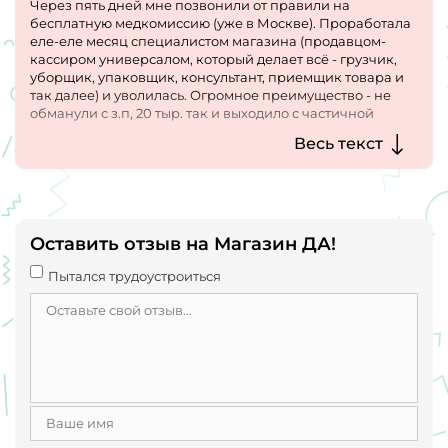
Через пять дней мне позвонили от правили на
бесплатную медкомиссию (уже в Москве). Проработала
еле-еле месяц специалистом магазина (продавцом-
кассиром универсалом, который делает всё - грузчик,
уборщик, упаковщик, консультант, приемщик товара и
так далее) и уволилась. Огромное преимущество - не
обманули с з.п, 20 тыр. так и выходило с частичной
занятостью по шесть часов. Но, постоянные
Весь текст
переработки, инвентаризации до поздна, тяжелые
мешки с картошкой. В общем, работа не для женщин!
Оставить отзыв на Магазин ДА!
Пытался трудоустроиться