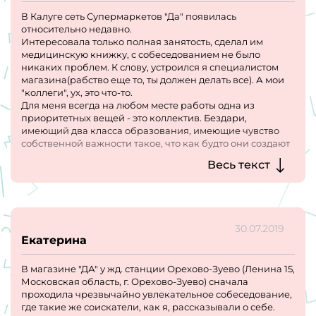
В Калуге сеть Супермаркетов "Да" появилась
относительно недавно.
Интересовала только полная занятость, сделал им
медицинскую книжку, с собеседованием не было
никаких проблем. К слову, устроился я специалистом
магазина(рабство еще то, ты должен делать все). А мои
"коллеги", ух, это что-то.
Для меня всегда на любом месте работы одна из
приоритетных вещей - это коллектив. Бездари,
имеющий два класса образования, имеющие чувство
собственной важности такое, что как будто они создают
лекарство от рака, а не стоят за кассами и моют полы.
Весь текст
Да и начальник абсолютно такой же, в общем - все кто
хочет пойти, подумайте и скажите этому магазину "НЕТ!"
30.07.2019
Екатерина
В магазине "ДА" у жд. станции Орехово-Зуево (Ленина 15,
Московская область, г. Орехово-Зуево) сначала
проходила чрезвычайно увлекательное собеседование,
где такие же соискатели, как я, рассказывали о себе.