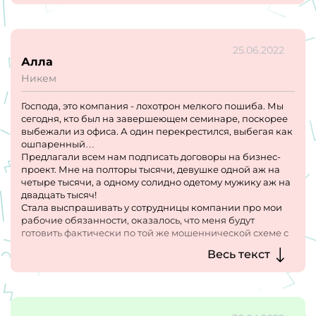
25.06.2022
Алла
Никем
Господа, это компания - лохотрон мелкого пошиба. Мы
сегодня, кто был на завершеющем семинаре, поскорее
выбежали из офиса. А один перекрестился, выбегая как
ошпаренный…
Предлагали всем нам подписать договоры на бизнес-
проект. Мне на полторы тысячи, девушке одной аж на
четыре тысячи, а одному солидно одетому мужику аж на
двадцать тысяч!
Стала выспрашивать у сотрудницы компании про мои
рабочие обязанности, оказалось, что меня будут
готовить фактически по той же мошеннической схеме с
целью дурить людей.
Весь текст
Я напишу на них заявление в милицию.
Представляю, сколько тысяч человек они уже
оболванили!