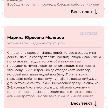
Вообщем крупная пирамида. Которая работает как они
говорят с 95 или 97 года.
Весь текст
Руководитель офиса "Шапилов Кирилл Юрьевич" номер
телефона +79196335020
Офис лохотрона в Набережных Челнах ​23-й комплекс,
7д​ Цветочный бульвар, 17д, 2 этаж!!
28.07.2022
Марина Юрьевна Мельцер
устраивалась администратором
Сплошной лохотрон! Жаль людей, которых развели на
деньги, да еще советуют взять кредит, который сами же и
помогают взять.., для того, чтобы выкупить из
продукцию. Ничего еще не понимающим в тонкостях
этой ловушки быстренько дают подписать договор,
который втягивает людей в кабалу. При чем они
называют себя по-разному, - Альфа, то какая-нибудь ...-
group, то еще как то... лишь бы человек сразу не сложил
2+2, который хоть что-то слышал об этой компании.
Вакансии выкладывают всякие разные - от вахтера - до
администратора, - но эти вакансии не имеют ничего
общего с тем, что там навязывают. Мошенники и
Весь текст
разводилы!