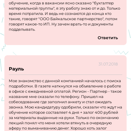
обучение, когда в вакансии ясно сказано "бухгалтер
Вы достаточно серьёзный специалист я так понимаю, да
материальной группы", я эту работу знаю от и до. Только
и ну такой мир сегодня капитализма. Везде конкурс",
время потратила. И ведь не сознаются до конца кто
Я: " А Вы на HH нашли моё резюме?"
такие, говорят "ООО Байкальское партнерство", потом
Тяньши: "К сожалению, Светлана Александровна, я не
говорят какое-то ИП. Ну зачем врать-то и документы
могу Вам сказать, потому что я не знаю, Это отдел кадров
подделывать.
отбирал. Руководитель несколько человек отобрал, да я
обзвонил, других не обзвонил ещё. Так что кого он там
Ответить
пригласил на завтра".
Я: "Это какая организация?"
Тяньши: " ИП по фамилии руководителя. Поэтому могу
на завтра Вас записать либо на начало рабочего дня,
либо на окончание Как Вам удобнее?"
31.07.2018
Я: "Нет, спасибо, я откажусь".
Рауль
Тяньши:" Хм... То есть Вы считаете, что Вы не это самое....
Конкурс не выиграете?"
Мое знакомство с данной компанией началось с поиска
Я: "А чё Вы какие-то вопросы тупые задаёте? Мне и так
подработки. В газете наткнулся на объявление о работе
уже всё понятно лично. Я имею право не отвечать, если
в офисе с ежедневной оплатой. Регион - Партнер - такое
что".
название мне сказали по телефону. Пришел на
Тяньши:" Ну ладно. Нет конечно. Боже упаси, это
собеседование где заполнил анкету и стал ожидать
естественно. Я Ваши права не пытаюсь нарушить".
звонка. Мою кандидатуру одобрили, сказали что ждут на
Я: "Ладно, до свидания".
обучение которое составляет 4 дня + залог 400 рублей
Тяньши: "До свидания".
за материалы выданные на руки. Только по окончанию
лекций понял что меня хотели втянуть в очередную
Парень этот толком ничего не объяснил, заманивал и
аферу по выманиванию денег. Хорошо хоть залог
втирал какую-то чушь несусветную про хорошую