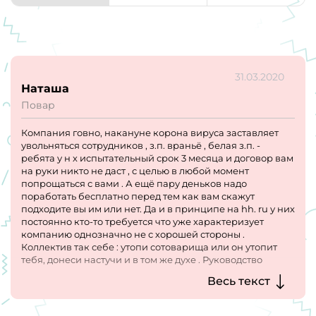
31.03.2020
Наташа
Повар
Компания говно, накануне корона вируса заставляет
увольняться сотрудников , з.п. враньё , белая з.п. -
ребята у н х испытательный срок 3 месяца и договор вам
на руки никто не даст , с целью в любой момент
попрощаться с вами . А ещё пару деньков надо
поработать бесплатно перед тем как вам скажут
подходите вы им или нет. Да и в принципе на hh. ru у них
постоянно кто-то требуется что уже характеризует
компанию однозначно не с хорошей стороны .
Коллектив так себе : утопи сотоварища или он утопит
тебя, донеси настучи и в том же духе . Руководство
относится к персоналу как быдлу , з. П. На****во. Короче
Весь текст
хотите нервно пить успокоительные каждый день и
ходить на работу как на каторгу вам сюда .