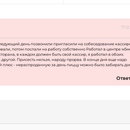
17.12
следующий день позвонили пригласили на собеседование кассир
вали, потом послали на работу собственно Работал в центре м5м
сторана, в каждом должен быть свой кассир, я работал в обоих.
 другой. Присесть нельзя, народу прорва. В конце дня еще надо
й плюс - нераспроданную за день пиццу можно было забирать до
Отве