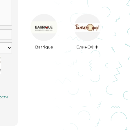
Barrique
БлинОФФ
ости