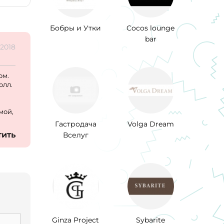
Бобры и Утки
Cocos lounge
bar
.2018
ом.
олл.
мой,
Гастродача
Volga Dream
тить
Вселуг
Ginza Project
Sybarite