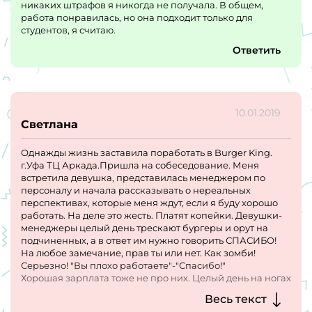
никаких штрафов я никогда не получала. В общем,
работа понравилась, но она подходит только для
студентов, я считаю.
Ответить
10.01.2019
Светлана
Однажды жизнь заставила поработать в Burger King.
г.Уфа ТЦ Аркада.Пришла на собеседование. Меня
встретила девушка, представилась менеджером по
персоналу и начала рассказывать о нереальных
перспективах, которые меня ждут, если я буду хорошо
работать. На деле это жесть. Платят копейки. Девушки-
менеджеры целый день трескают бургеры и орут на
подчиненных, а в ответ им нужно говорить СПАСИБО!
На любое замечание, прав ты или нет. Как зомби!
Серьезно! "Вы плохо работаете"-"Спасибо!"
Хорошая зарплата тоже не про них. Целый день на ногах
и зп только для поддержки трусов.
Весь текст
Коллега работала там уже год и зп как была 12, так и