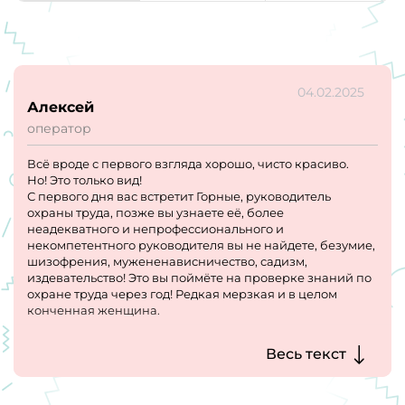
04.02.2025
Алексей
оператор
Всё вроде с первого взгляда хорошо, чисто красиво.
Но! Это только вид!
С первого дня вас встретит Горные, руководитель
охраны труда, позже вы узнаете её, более
неадекватного и непрофессионального и
некомпетентного руководителя вы не найдете, безумие,
шизофрения, мужененависничество, садизм,
издевательство! Это вы поймёте на проверке знаний по
охране труда через год! Редкая мерзкая и в целом
конченная женщина.
Далее, каждый год идут сокращения, на сезон набирают,
Весь текст
выжимают, а потом прощаются, нет стабильности, нет
гарантий, рассчитывать на долгосрочную работу можно,
если только вы будете выкладываться во всем и