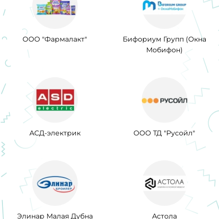
ООО "Фармалакт"
Бифориум Групп (Окна
Мобифон)
АСД-электрик
ООО ТД "Русойл"
Элинар Малая Дубна
Астола