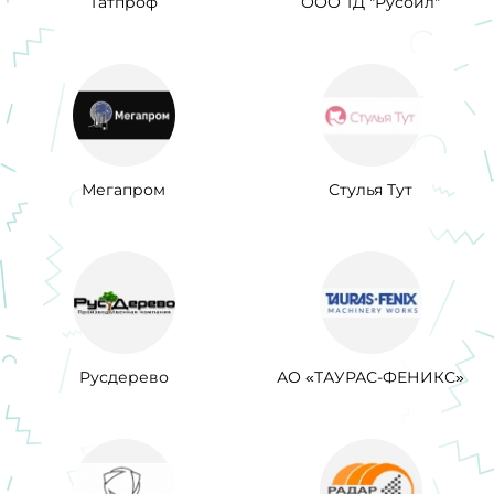
Татпроф
ООО ТД "Русойл"
Мегапром
Стулья Тут
Русдерево
АО «ТАУРАС-ФЕНИКС»