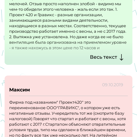
мелочей. Отзыв просто наполнен злобой - видимо мы
чем-то обидели этого человека - жаль если это так. 1.
Проект 420 и Гравикс - разные организации,
занимающиеся разными видами деятельности,
находящиеся в разных местах. Соответственно, текущее
производство работает именно с весны, а не с 2017 года.
2. Вытяжка уже установлена. Но даже когда ее не было
вентиляция была организована на приемлемом уровне
- я также нахожусь в этом цехе по 12 часов и
представляю о чем пишу. Никто тут не задыхается даже
Весь текст
близко. 3. Оставивший отзыв видимо плохо
представляет себе конструкции дробилок. Наша
дробилка новая, современной конструкции. Жаль тут
нельзя приложить фото. Руки по локоть, разумеется,
"сувать" не нужно. 4. Про невыплаты и "отсутствие
09.10.2019
старичков" - полная ложь. Глупо перечислять
Максим
конкретные фамилии, но те кто придут на
собеседование смогут поинтересоваться - у нас есть
Фирма под названием" Проект420" это
люди, работающие несколько месяцев и
переименованое ООО"ГРАВИКС", о котором уже есть
продолжающие это делать (производство работает с
негативные отзывы. Учередитель тот же (смотрите базу
мая). 5. То что среди начальников цеха была текучка (на
налоговой) Говорят что стартап и работают с весны, хотя
других должностях ее нет) - отчасти правда. К
работают с 2017 г.Стартапом объясняют отвратительные
сожалению, мало кто мог справиться с нормальной
условия труда, типо мы сделаем в ближайшем времени,
организацией работы, из тех кто к нам приходил. В т.ч.
но по факту все так уже несколько лет. На литейном
упомянутый Юрий больше с нами не работает. 6.