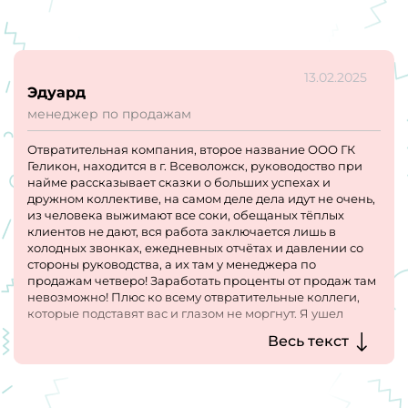
13.02.2025
Эдуард
менеджер по продажам
Отвратительная компания, второе название ООО ГК
Геликон, находится в г. Всеволожск, руководоство при
найме рассказывает сказки о больших успехах и
дружном коллективе, на самом деле дела идут не очень,
из человека выжимают все соки, обещаных тёплых
клиентов не дают, вся работа заключается лишь в
холодных звонках, ежедневных отчётах и давлении со
стороны руководства, а их там у менеджера по
продажам четверо! Заработать проценты от продаж там
невозможно! Плюс ко всему отвратительные коллеги,
которые подставят вас и глазом не моргнут. Я ушел
через два с половиной месяца, а вчера стало известно
Весь текст
что уволили моего коллегу который пришел работать в
компанию после меня, уволили в последний день
испытательного срока без предупреждения, завтра ты у
нас более не работаешь! Ты не сработался с