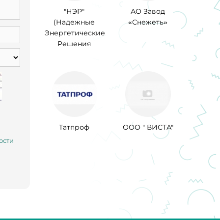
"НЭР"
АО Завод
(Надежные
«Снежеть»
Энергетические
Решения
Татпроф
ООО " ВИСТА"
ости