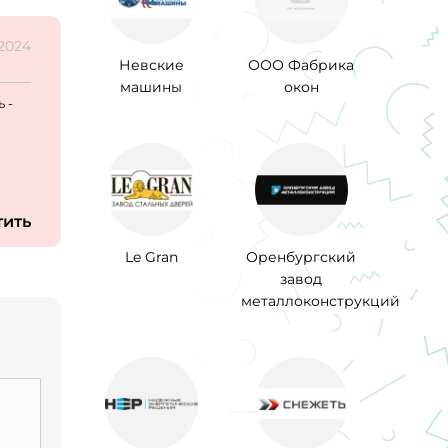
.2024
Невские
ООО Фабрика
машины
окон
 -
тить
Le Gran
Оренбургский
завод
металлоконструкций