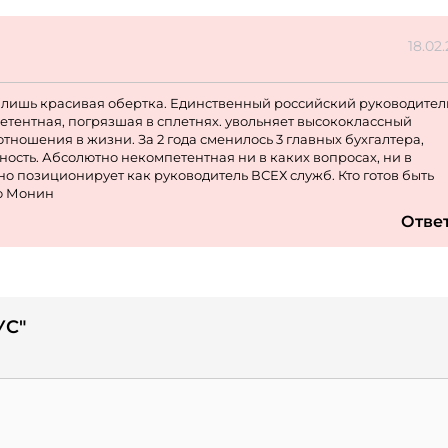
18.02
лишь красивая обертка. Единственный российский руководитель
тентная, погрязшая в сплетнях. увольняет высококлассный
отношения в жизни. За 2 года сменилось 3 главных бухгалтера,
тность. Абсолютно некомпетентная ни в каких вопросах, ни в
 но позиционирует как руководитель ВСЕХ служб. Кто готов быть
ью Монин
Отве
УС"