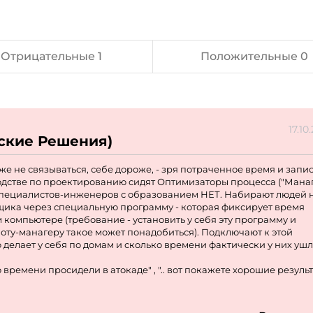
Отрицательные 1
Положительные 0
17.10
ские Решения)
е не связываться, себе дороже, - зря потраченное время и запис
оводстве по проектированию сидят Оптимизаторы процесса ("Ман
- специалистов-инженеров с образованием НЕТ. Набирают людей 
щика через специальную программу - которая фиксирует время
компьютере (требование - установить у себя эту программу и
идиоту-манагеру такое может понадобиться). Подключают к этой
о делает у себя по домам и сколько времени фактически у них ушл
 времени просидели в атокаде" , ".. вот покажете хорошие результ
", а после выполнения работы начинаются другие разговоры - " ...