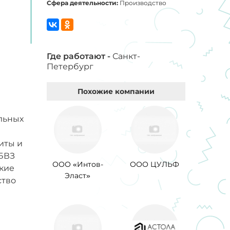
Сфера деятельности:
Производство
Где работают -
Санкт-
Петербург
Похожие компании
льных
иты и
 БВЗ
ООО «Интов-
ООО ЦУЛЬФ
кие
Эласт»
ство