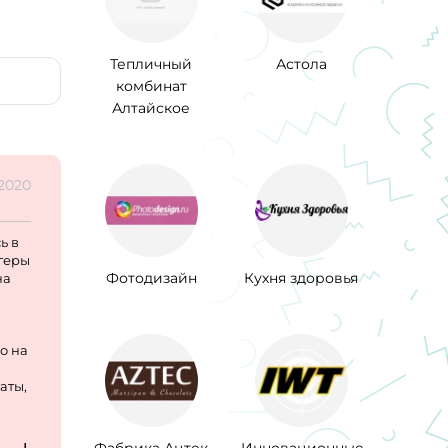
Тепличный
Астола
комбинат
Алтайское
.2020
ь в
агеры
Фотодизайн
Кухня здоровья
на
о на
аты,
а