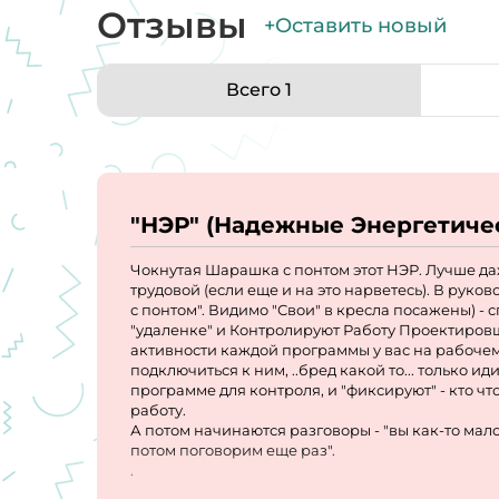
Отзывы
+Оставить новый
Всего 1
"НЭР" (Надежные Энергетиче
Чокнутая Шарашка с понтом этот НЭР. Лучше даж
трудовой (если еще и на это нарветесь). В рук
с понтом". Видимо "Свои" в кресла посажены) 
"удаленке" и Контролируют Работу Проектиров
активности каждой программы у вас на рабочем 
подключиться к ним, ..бред какой то... только 
программе для контроля, и "фиксируют" - кто чт
работу.
А потом начинаются разговоры - "вы как-то мало
потом поговорим еще раз".
.
По зарплате изначально то предлагают "так себе