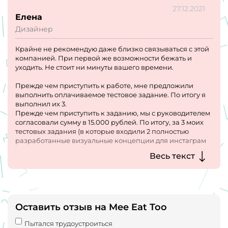
27.12.2021
Елена
Дизайнер
Крайне не рекомендую даже близко связываться с этой
компанией. При первой же возможности бежать и
уходить. Не стоит ни минуты вашего времени.
Прежде чем приступить к работе, мне предложили
выполнить оплачиваемое тестовое задание. По итогу я
выполнил их 3.
Прежде чем приступить к заданию, мы с руководителем
согласовали сумму в 15.000 рублей. По итогу, за 3 моих
тестовых задания (в которые входили 2 полностью
разработанные визуальные концепции для инстаграм
аккаунта + дополнительный пост) заплатили только
Весь текст
5.000 рублей и оправдали это "Мы не готовы дать ему
больше и оценили задание в 5.000 рублей. Всё."
Далее, наша договёрнность была такая: в рамках
договора подряда з/п была прописана 50.000 рублей с
выплатой 2 раза в месяц по 25.000 рублей + если работа
Оставить отзыв на Mee Eat Too
выполнялась и всё соответствовало согласованной
концепцией, я получаю сверху 20.000 рублей в качестве
Пытался трудоустроиться