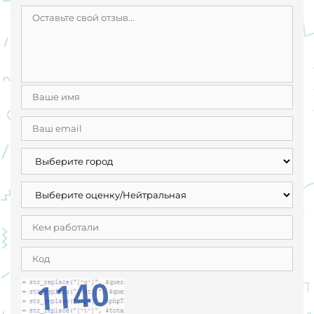
премии. Само собой, ничего "сверху" мне не заплатили.
Более того, договор был действителен до 24 декабря, но
20 числа мне прислали скан документов о расторжении
договора с "согласием двух сторон" и поставили перед
фактом, что нужно приехать и подписать. Никто,
соответственно, со мной это не согласовывал.
Руководитель абсолютно бестактна и могла позволить
себе кричать, абсолютно всегда перебивала.
Обесценивание происходило каждую очную встречу в
офисе, а также в рабочих чатах и в личных сообщениях.
На очном собеседовании мне сказали, что это компания
с бирюзовой системой управления, что, как оказалось,
является ложью. На первой неделе работы появлисись
угрозы штрафами за то, что ты можешь что то забыть:
"Забыл у нас первые две недели, потом штрафуется.
Думайте"
Вся коммуникация происходила в рабочих чатах
Вайбера, в которых отправляли и обсуждали всё
подряд, всё терялось и невозможно было что либо
найти. Из за этого мы с коллегами взаимодействовали
друг с другом в телеграмме. После чего получили