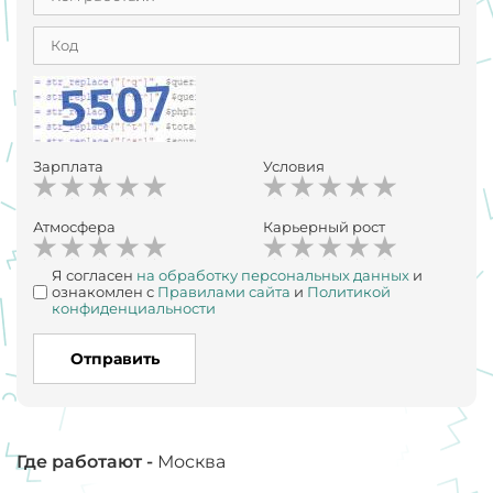
работы, а для решения своих корыстных интересов.
На предыдущем месте работы (ООО «Красногорский
полиграфический комбинат») также проработала
менее года.
Зарплата
Условия
Атмосфера
Карьерный рост
Я согласен
на обработку персональных данных
и
ознакомлен с
Правилами сайта
и
Политикой
конфиденциальности
Отправить
Где работают -
Москва