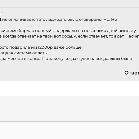
!!
 не оплачивается это ладно,это было оговорено. Но. Но
. В системе бардак полный, задержали на несколько дней выплату
всегда отвечает на твои вопросы. А если отвечает, то врёт. Насчёт
росто подарила им 12000р,даже больше
рацкая система оплаты
 два месяца в конце. По закону когда я уволилась должны были
Отве