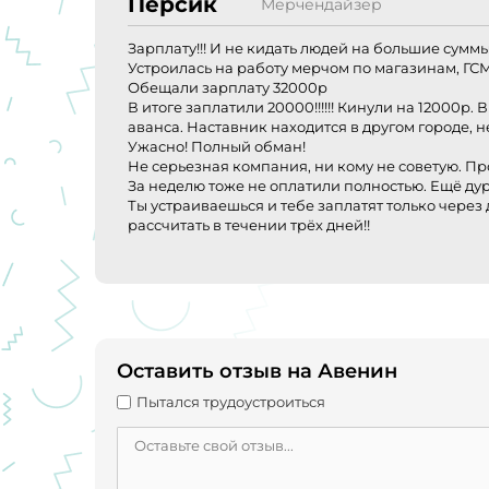
Персик
Мерчендайзер
Зарплату!!! И не кидать людей на большие суммы
Устроилась на работу мерчом по магазинам, ГСМ
Обещали зарплату 32000р
В итоге заплатили 20000!!!!!! Кинули на 12000р
аванса. Наставник находится в другом городе, не 
Ужасно! Полный обман!
Не серьезная компания, ни кому не советую. П
За неделю тоже не оплатили полностью. Ещё ду
Ты устраиваешься и тебе заплатят только через
рассчитать в течении трёх дней!!
Оставить отзыв на Авенин
Пытался трудоустроиться