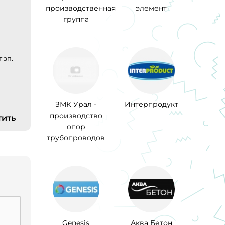
производственная
элемент
группа
 зп.
ЗМК Урал -
Интерпродукт
производство
тить
опор
трубопроводов
Genesis
Аква Бетон