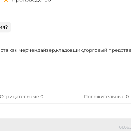
ия?
ста как мерчендайзер,кладовщик,торговый предста
Отрицательные 0
Положительные 0
01.06