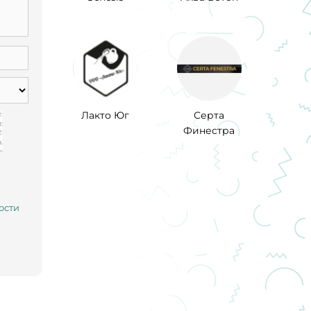
Лакто Юг
Серта
Финестра
ости