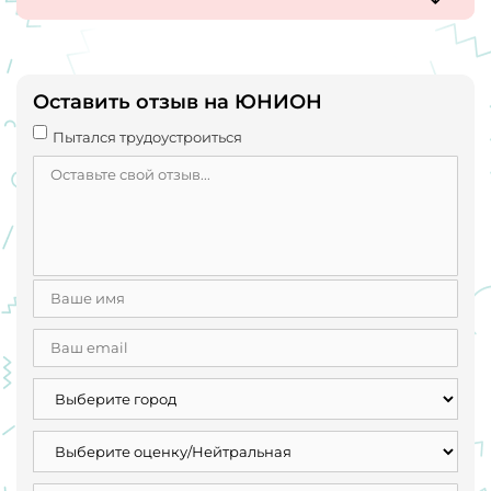
снизил % . Решил что наберёт новеньких .в итоге лютая
текучка кадров, бухгалтер новый не знает как
закрывающие документы оформлять.
Оставить отзыв на ЮНИОН
Пытался трудоустроиться