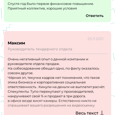
Спустя год было первое финансовое повышение.
Приятный коллектив, хорошие условия
Ответить
25.11.2021
Максим
Руководитель тендерного отдела
Очень негативный опыт о данной компании и
руководителе отдела продаж.
На собеседование обещал одно, по факту оказалось
совсем другое.
Чёрная зп, текучка кадров нет понимания, что такое
этика бизнеса и корпоративная социальная
ответственность . Кинули на деньги не выплатит расчёт.
Спекулянты. Тупо перекупают у производителей,
накручивают свой % и продают в три дорога.
в офисе везде висят камеры. Естественно никто не
спрашивает вашего разрешения на видеосьемку.
Руководитель отдела продаж Рустам бухает по чёрному,
Весь текст
пришёл в январе 2021 разогнал всю команду ввёл kpi