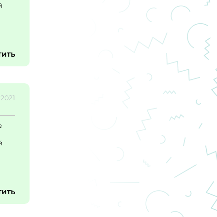
й
тить
.2021
е
й
тить