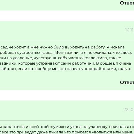
Отве
16.1
в сад не ходит, а мне нужно было выходить на работу. Я искала
обовать устроиться сюда. Меня взяли, и я не ожидала, что здесь
учи на удаленке, чувствуешь себя частью коллектива, также
здники, которые устраивают сами работники. В общем, я очень
еработки, если это вообще можно назвать переработками, только
Отве
22.10
 карантина и всей этой шумихи и ухода на удаленку. сначала я н
 все это приведет, даже думала что придется уволиться или меня