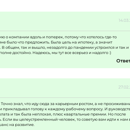
14.03
 о компании вдоль и поперек, потому что хотелось где-то
мне было что предложить. Была цель на ипотеку, а значит
 В общем, так и вышло, незадолго до пандемии устроился и так и
олне достойно. Надеюсь, мы тут все всерьез и надолго :)
Отве
27.02
. Точно знал, что иду сюда за карьерным ростом, а не просижива
т и прикладывал голову к каждому рабочему вопросу. И руководст
плата и так была неплохая, плюс квартальные премии. Но после
 Если вы целеустремленный человек, то советую вам идти к нам 
шанс на развитие.