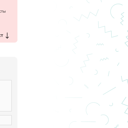
сты
чень
ст
ть в
ики
я в
елым
 в