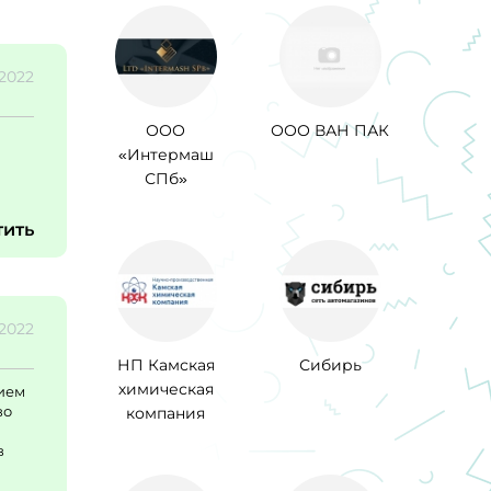
.2022
ООО
ООО ВАН ПАК
«Интермаш
СПб»
тить
.2022
НП Камская
Сибирь
химическая
нием
во
компания
в