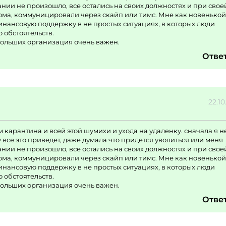
мпании не произошло, все остались на своих должностях и при свое
дома, коммуницировали через скайп или тимс. Мне как новенькой
инансовую поддержку в не простых ситуациях, в которых люди
 обстоятельств.
больших организация очень важен.
Отве
22.10
 карантина и всей этой шумихи и ухода на удаленку. сначала я н
 все это приведет, даже думала что придется уволиться или меня
мпании не произошло, все остались на своих должностях и при свое
дома, коммуницировали через скайп или тимс. Мне как новенькой
инансовую поддержку в не простых ситуациях, в которых люди
 обстоятельств.
больших организация очень важен.
Отве