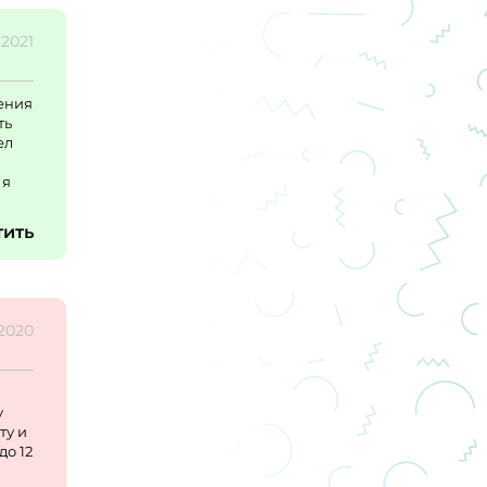
.2021
чения
ть
ел
 я
тить
.2020
у
ту и
до 12