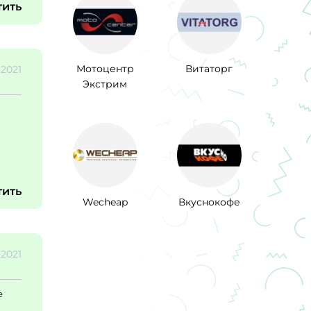
тить
Мотоцентр
Витаторг
1.2021
Экстрим
тить
Wecheap
Вкуснокофе
.2021
е