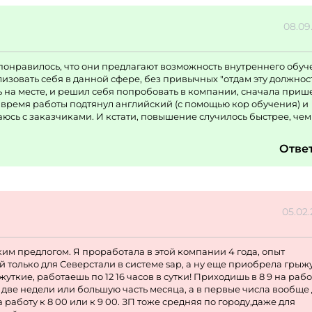
08.09
понравилось, что они предлагают возможность внутреннего обу
изовать себя в данной сфере, без привычных "отдам эту должнос
ть на месте, и решил себя попробовать в компании, сначала приш
За время работы подтянул английский (с помощью кор обучения) и
юсь с заказчиками. И кстати, повышение случилось быстрее, чем
Отве
05.02
ким предлогом. Я проработала в этой компании 4 года, опыт
олько для Северстали в системе sap, а ну еще приобрела грыж
ткие, работаешь по 12 16 часов в сутки! Приходишь в 8 9 на рабо
 две недели или большую часть месяца, а в первые числа вообще 
а работу к 8 00 или к 9 00. ЗП тоже средняя по городу,даже для