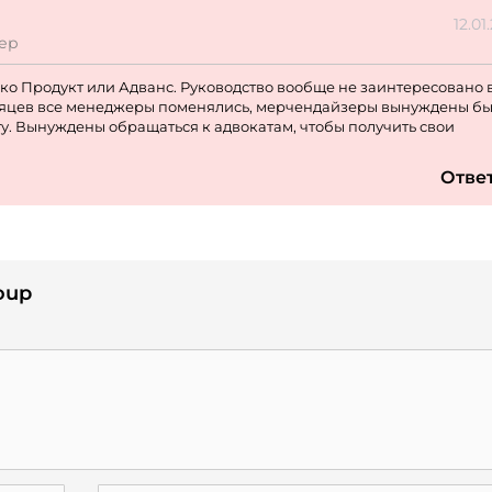
12.01
ер
ко Продукт или Адванс. Руководство вообще не заинтересовано 
есяцев все менеджеры поменялись, мерчендайзеры вынуждены б
ату. Вынуждены обращаться к адвокатам, чтобы получить свои
Отве
oup