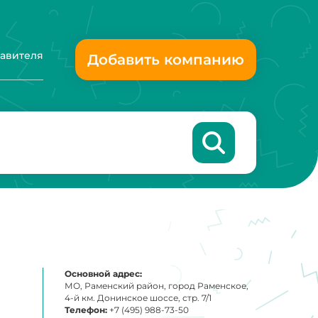
тавителя
Добавить компанию
Основной адрес:
МО, Раменский район, город Раменское,
4-й км. Донинское шоссе, стр. 7/1
Телефон:
+7 (495) 988-73-50