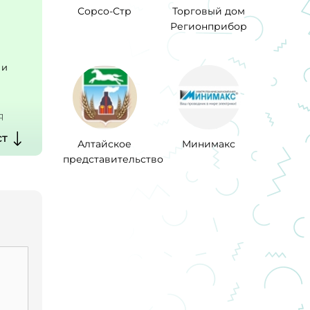
Сорсо-Стр
Торговый дом
Регионприбор
 и
Я
ст
дь
Алтайское
Минимакс
огу
представительство
 по
ого