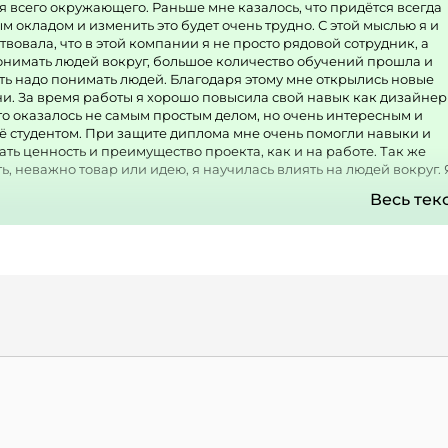
 всего окружающего. Раньше мне казалось, что придётся всегда
 окладом и изменить это будет очень трудно. С этой мыслью я и
твовала, что в этой компании я не просто рядовой сотрудник, а
понимать людей вокруг, большое количество обучений прошла и
ать надо понимать людей. Благодаря этому мне открылись новые
ни. За время работы я хорошо повысила свой навык как дизайнер
то оказалось не самым простым делом, но очень интересным и
щё студентом. При защите диплома мне очень помогли навыки и
ать ценность и преимущество проекта, как и на работе. Так же
ь, неважно товар или идею, я научилась влиять на людей вокруг. 
 то, что компания не стоит на месте, она развивается, а точнее
Весь тек
чно же она развивается и в вопросе улучшения своего товара, ве
ет и радует очень хорошее отношение к работникам, на опыте м
Руководство относится с пониманием к проблемам и сложностям. А
и бы кто то из моих знакомых находился в поиске работы, бы с
ллегами. будучи на любой должности есть возможность карьерн
ю ваших амбиций. Само собой большинство людей ищут работу
 и начинается самое интересное. Работая менеджером, размер
ря как будто бы работаешь сам на себя, сама зп строится из
л. При этом "работая на себя" нет никаких затрат на обучение,