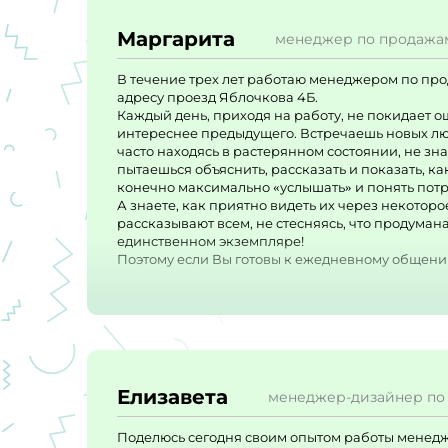
Маргарита
менеджер по продажа
В течение трех лет работаю менеджером по про
адресу проезд Яблочкова 4Б.
Каждый день, приходя на работу, не покидает о
интереснее предыдущего. Встречаешь новых люде
часто находясь в растерянном состоянии, не зная 
пытаешься объяснить, рассказать и показать, ка
конечно максимально «услышать» и понять пот
А знаете, как приятно видеть их через некоторо
рассказывают всем, не стесняясь, что продумана
единственном экземпляре!
Поэтому если Вы готовы к ежедневному общению,
помочь воплотить все желания, то Вам к нам!
А если еще готовы получать новую информацию
- это реально!
И еще можно затронуть тему поездок на нашу фаб
от первых встреч и фантазий с нашими заказчик
И могу рассказать, по секрету, по поводу руко
и компетентные, всегда идут в ногу со времен
Елизавета
менеджер-дизайнер по
в кратчайшие сроки, всегда поддержат, подскаж
решению важных вопросов. они понимают, если 
Поделюсь сегодня своим опытом работы менедже