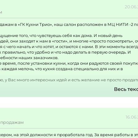
20.06
м
дажам в «ГК Кухни Трио», наш салон расположен в МЦ НИТИ -2 п
щущение того, что чувствуешь себя как дома. И новый день
й, они заходят к нам в «гости», и многие «просто посмотреть», 
с чего начать и что хотят, и остаются с нами. В эти моменты всег
к правильно, что удобно и что надо делать в первую очередь. И
ребности наших заказчиков.
е время, после установки кухни, когда они радуются своей покупк
 каждая мелочь, что кухня создана специально для них и в
 у Вас много интересных идей и есть желание не просто продать
Весь тек
 от ведущих специалистов по продажам России, то в нашей комп
рику, в Ульяновск и увидеть свой заказ на всех этапах его создан
ами до готовой и установленной кухни..
водителей компании – абсолютно адекватные, лояльные, внимател
16.06
ем. Любые вопросы, которые возникают по ходу работы можноо ре
 продажам
ут и помогут. Открыты ко всему новому и доступны к обсуждению
человек счастлив, то работа идет эффективнее.
ром, на этой должности я проработала год. За время работы в э