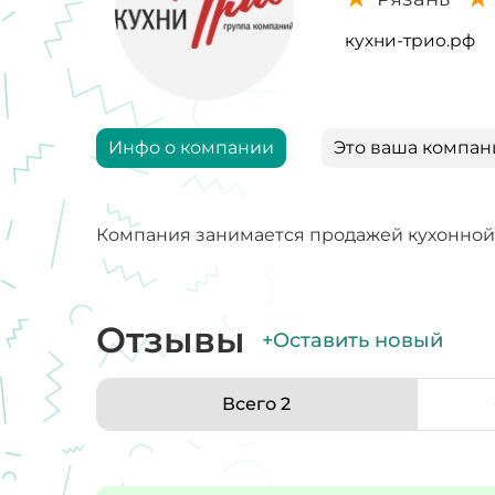
кухни-трио.рф
Инфо о компании
Это ваша компан
Компания занимается продажей кухонно
Отзывы
+Оставить новый
Всего 2