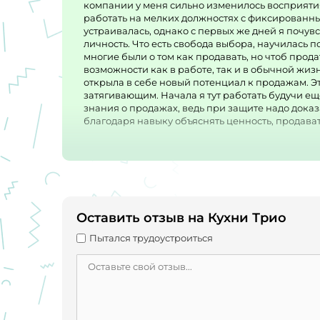
компании у меня сильно изменилось восприятия
работать на мелких должностях с фиксированным
устраивалась, однако с первых же дней я почувс
личность. Что есть свобода выбора, научилась 
многие были о том как продавать, но чтоб прод
возможности как в работе, так и в обычной жиз
открыла в себе новый потенциал к продажам. Э
затягивающим. Начала я тут работать будучи е
знания о продажах, ведь при защите надо доказ
благодаря навыку объяснять ценность, продават
очень благодарна Руководителю этой компании за
способствует развитию своих сотрудников. Коне
предела совершенству нет. Очень сильно удивля
сказать, что сейчас такое не часто встретишь. 
возможности может и помочь с их решением. Есл
удовольствием порекомендовала стать моими ко
роста, возможность занять должность достойну
Оставить отзыв на Кухни Трио
обращая внимания на заработную плату. Тут то
зарплаты не имеет верхней границы. Иначе гово
Пытался трудоустроиться
процентов, сколько напродавал столько заработа
привлечение клиентов и тому подобное.