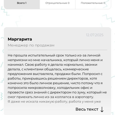
Всего 1
Отрицательные 0
Положительные 0
12.07.2025
Маргарита
Менеджер по продажам
Не прошла испытательный срок только из-за личной
неприязни ко мне начальника, который лично меня и
нанимал. Свою работу я делала нормально, звонки
делала, с клиентами общалась, коммерческие
предложения выставляла, продажи были. Попросил с
работы, прикрывшись решением директоров, хотя
конечно это было личное решение, чисто потому что я
попросила микроволновку, холодильник офис и
провести срез знаний с директором по зуму, который не
смог приехать лично из-за коллапса в аэропорту.
Я даже не искала никакую работу, работа у меня уже
была, и я на ней спокойно работала, человек лично
Весь текст
звонил и приглашал к себе, и спустя два месяца выгнал