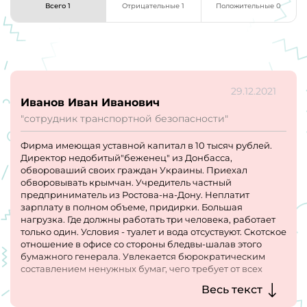
Всего 1
Отрицательные 1
Положительные 0
29.12.2021
Иванов Иван Иванович
"сотрудник транспортной безопасности"
Фирма имеющая уставной капитал в 10 тысяч рублей.
Директор недобитый"беженец" из Донбасса,
обвороваший своих граждан Украины. Приехал
обворовывать крымчан. Учредитель частный
предприниматель из Ростова-на-Дону. Неплатит
зарплату в полном объеме, придирки. Большая
нагрузка. Где должны работать три человека, работает
только один. Условия - туалет и вода отсуствуют. Скотское
отношение в офисе со стороны бледвы-шалав этого
бумажного генерала. Увлекается бюрократическим
составлением ненужных бумаг, чего требует от всех
подчиненных. Никакого отношения к охране, тем более
Весь текст
на морсокм транспорте не имеет, канцелярская крыса
грубая, неотесанная, дебильная этот Калиниченко