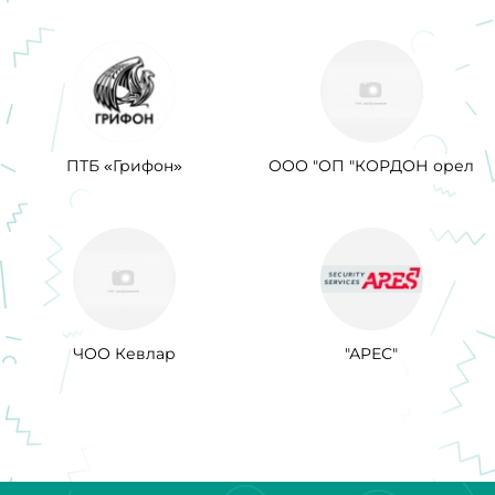
ПТБ «Грифон»
ООО "ОП "КОРДОН орел
ЧОО Кевлар
"АРЕС"