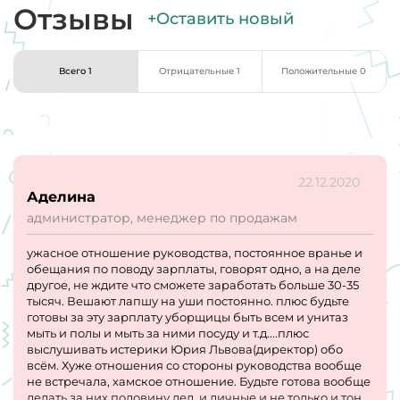
Отзывы
+Оставить новый
Всего 1
Отрицательные 1
Положительные 0
22.12.2020
Аделина
администратор, менеджер по продажам
ужасное отношение руководства, постоянное вранье и
обещания по поводу зарплаты, говорят одно, а на деле
другое, не ждите что сможете заработать больше 30-35
тысяч. Вешают лапшу на уши постоянно. плюс будьте
готовы за эту зарплату уборщицы быть всем и унитаз
мыть и полы и мыть за ними посуду и т.д....плюс
выслушивать истерики Юрия Львова(директор) обо
всём. Хуже отношения со стороны руководства вообще
не встречала, хамское отношение. Будьте готова вообще
делать за них половину дел, и личные и не только и тон