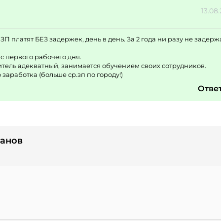
13.08
П платят БЕЗ задержек, день в день. За 2 года ни разу не задер
 первого рабочего дня.
итель адекватный, занимается обучением своих сотрудников.
аработка (больше ср.зп по городу!)
Отве
банов