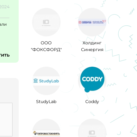
.2024
жали
ООО
Холдинг
"ФОКСФОРД"
Синергия
тить
StudyLab
Coddy