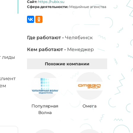
Сайт:
https://rubix.su
Сфера деятельности:
Медийные агенства
Где работают -
Челябинск
Кем работают -
Менеджер
т лиды
Похожие компании
клиент
жем
Популярная
Омега
Волна