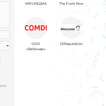
МЯЧ.МЕДИА
The Front Row
ООО
SEReputation
«Вебинар»
ости