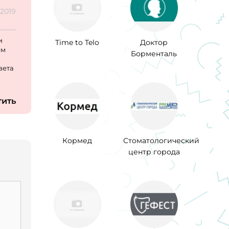
.2019
и
Time to Telo
Доктор
ем
Борменталь
вета
тить
Кормед
Стоматологический
центр города