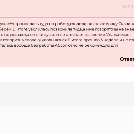
16.09
 ужас!Устраивалась туда на работу,сходила на стажировку.Сказал
берём.В итоге уволилась,позвонила туда,а мне говорят:мы не зна
то не решают,а он в отпуске и не отвечает на звонки.Уважаемое
к говорить человеку увольняться!В итоге прошло 3 недели и не от
осталась вообще без работы.Абсолютно не рекомендую для
Отве