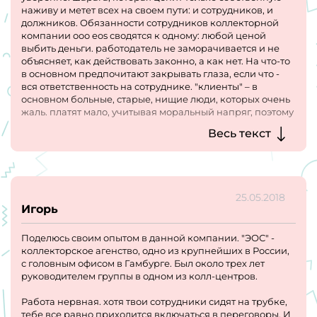
наживу и метет всех на своем пути: и сотрудников, и
должников. Обязанности сотрудников коллекторной
компании ооо eos сводятся к одному: любой ценой
выбить деньги. работодатель не заморачивается и не
объясняет, как действовать законно, а как нет. На что-то
в основном предпочитают закрывать глаза, если что -
вся ответственность на сотруднике. "клиенты" – в
основном больные, старые, нищие люди, которых очень
жаль. платят мало, учитывая моральный напряг, поэтому
смысла держаться за место не вижу. меня хватило на 2
Весь текст
месяца.
25.05.2018
Игорь
Поделюсь своим опытом в данной компании. "ЭОС" -
коллекторское агенство, одно из крупнейших в России,
с головным офисом в Гамбурге. Был около трех лет
руководителем группы в одном из колл-центров.
Работа нервная. хотя твои сотрудники сидят на трубке,
тебе все равно приходится включаться в переговоры. И