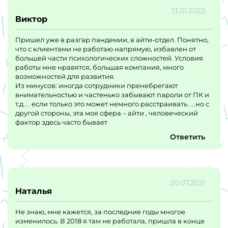
13.01.2022
Виктор
Пришел уже в разгар пандемии, в айти-отдел. Понятно,
что с клиентами не работаю напрямую, избавлен от
большей части психологических сложностей. Условия
работы мне нравятся, большая компания, много
возможностей для развития.
Из минусов: иногда сотрудники пренебрегают
внимательностью и частенько забывают пароли от ПК и
т.д… если только это может немного расстраивать …но с
другой стороны, эта моя сфера – айти , человеческий
фактор здесь часто бывает
Ответить
20.07.2021
Наталья
Не знаю, мне кажется, за последние годы многое
изменилось. В 2018 я там не работала, пришла в конце