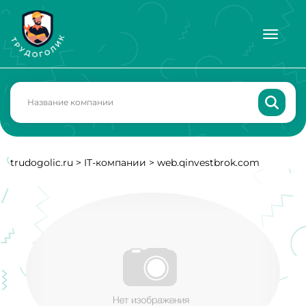
trudogolic.ru
>
IT-компании
>
web.qinvestbrok.com