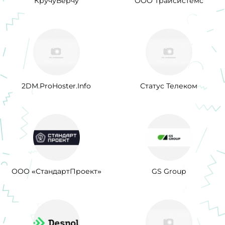
КручуВерчу
ООО Трайсистемс
2DM.ProHoster.Info
Статус Телеком
ООО «СтандартПроект»
GS Group