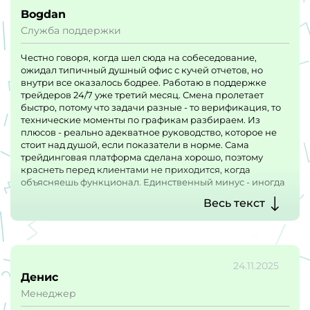
Bogdan
Служба поддержки
Честно говоря, когда шел сюда на собеседование,
ожидал типичный душный офис с кучей отчетов, но
внутри все оказалось бодрее. Работаю в поддержке
трейдеров 24/7 уже третий месяц. Смена пролетает
быстро, потому что задачи разные - то верификация, то
технические моменты по графикам разбираем. Из
плюсов - реально адекватное руководство, которое не
стоит над душой, если показатели в норме. Сама
трейдинговая платформа сделана хорошо, поэтому
краснеть перед клиентами не приходится, когда
объясняешь функционал. Единственный минус - иногда
в ночные смены бывает завал, когда на рынке
Весь текст
волатильность высокая, но это специфика ниши. В
остальном, стабильная работа платформы без лагов
радует и нас, и пользователей.
24.11.2025
Денис
Менеджер