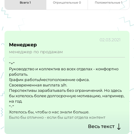
Всего 1
Отрицательные 0
Положительные 1
02.03.2021
Менеджер
менеджер по продажам
“+”
Руководство и коллектив во всех отделах - комфортно
работать.
График работы/местоположение офиса.
Своевременная выплата з/п.
Перспективы зарабатывать без ограничений. Но здесь
бы хотелось более долгосрочную мотивацию, например,
на год.
“-”
Хотелось бы, чтобы о нас знали больше.
Было бы отлично - если бы штат отдела контент
менеджеров расширился.
Весь текст
У нас очень много ресурсов уходит иногда на отдачу
объема клиента.