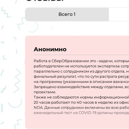
Всего 1
Анонимно
Работа в СберОбразовании это –задачи, которы
работодателем не используется экспертиза сотр
параллельно с сотрудником из другого отдела, 
финальный результат, что по сути растрата ре
на программы (указанными в описании ваканси
Запрещено взаимодействие между отделами, вся
проектами.
Также не соблюдаются нормы информационной б
20 часов работают по 40 часов в неделю из офи
NDA. Данные сотрудники включены во всю рабо
еженедельный тест на COVID-19 должны проходи
(которым нельзя в офисе присутствовать, но нача
здоровью других сотрудников.