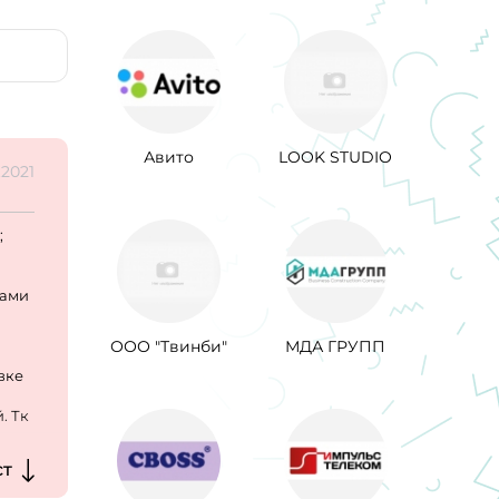
Авито
LOOK STUDIO
.2021
;
ками
ООО "Твинби"
МДА ГРУПП
вке
. Тк
й
ст