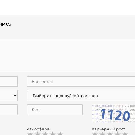
ние»
Атмосфера
Карьерный рост