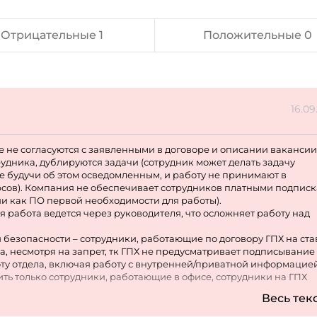
Отрицательные 1
Положительные 0
16.09
е не согласуются с заявленными в договоре и описании вакансии
удника, дублируются задачи (сотрудник может делать задачу
не будучи об этом осведомленным, и работу не принимают в
сурсов). Компания не обеспечивает сотрудников платными подпис
и как ПО первой необходимости для работы).
 работа ведется через руководителя, что осложняет работу над
езопасности – сотрудники, работающие по договору ГПХ на ста
са, несмотря на запрет, тк ГПХ не предусматривает подписывание
ту отдела, включая работу с внутренней/приватной информацией
ть только сотрудники, работающие в офисе, сотрудники на ГПХ
льство настаивает) хотят без тестов, что является прямой угрозо
Весь тек