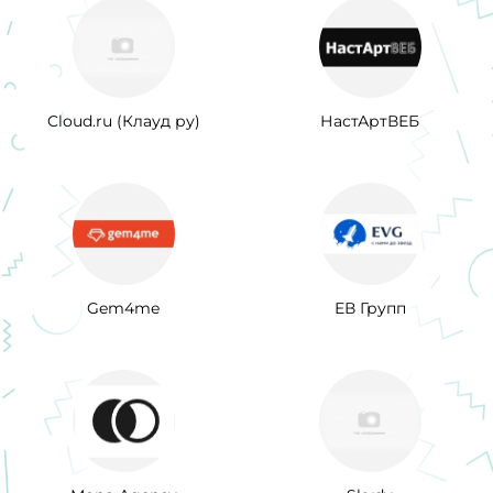
Cloud.ru (Клауд ру)
НастАртВЕБ
Gem4me
ЕВ Групп