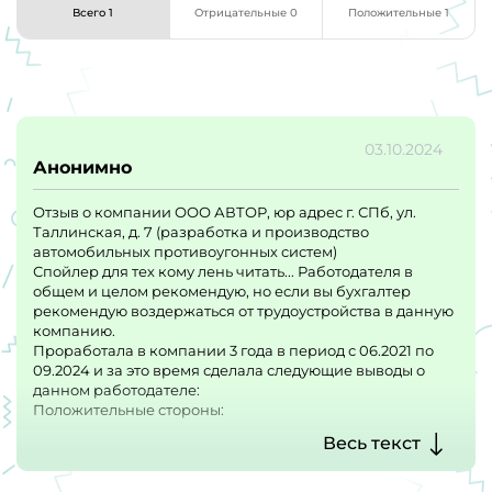
Всего 1
Отрицательные 0
Положительные 1
03.10.2024
Анонимно
Отзыв о компании ООО АВТОР, юр адрес г. СПб, ул.
Таллинская, д. 7 (разработка и производство
автомобильных противоугонных систем)
Спойлер для тех кому лень читать... Работодателя в
общем и целом рекомендую, но если вы бухгалтер
рекомендую воздержаться от трудоустройства в данную
компанию.
Проработала в компании 3 года в период с 06.2021 по
09.2024 и за это время сделала следующие выводы о
данном работодателе:
Положительные стороны:
Белая ЗП, ДМС, талоны на питание (хватает только на
Весь текст
обед), обучение англ языку, корп спорт (волейбол раз в
неделю), комната отдыха для сотрудников,
местоположение БЦ.