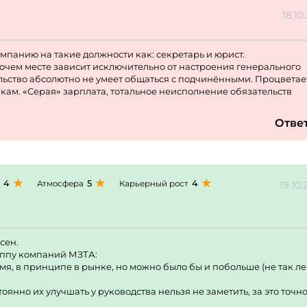
18.10
мпанию на такие должности как: секретарь и юрист.
чем месте зависит исключительно от настроения генерального
альство абсолютно не умеет общаться с подчинёнными. Процветае
ам. «Серая» зарплата, тотальное неисполнение обязательств
Отве
4
5
4
Атмосфера
Карьерный рост
19.10
сен.
уппу компаний МЗТА:
мя, в принципе в рынке, но можно было бы и побольше (не так ле
оянно их улучшать у руководства нельзя не заметить, за это точн