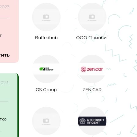
.2023
т
Buffedhub
ООО "Твинби"
тить
.2023
GS Group
ZEN.CAR
гко
о