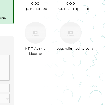
ООО
ООО
Трайсистемс
«СтандартПроект»
ить
НПП Асти в
pass.kslimitedinv.com
Москве