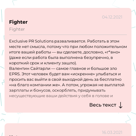
так и не увидела.
04.12.2021
Fighter
Fighter
Exclusive PR Solutions разваливается. Работать в этом
месте нет смысла, потому что при любом положительном
итоге вашей работы — вы сделаете, дословно, «г*вно»
(даже если работа была выполнена безупречно, в
короткий срок и клиенту зашло).
Валентин Сайтарли — самое главное и большое зло
EPRS. Этот человек будет вам «искренне» улыбаться и
просить вас выйти в свой выходной день за бесплатно
«на благо компании же». А потом, угрожая не выплатой
зарплаты и бонусов, оскорблять, придумывать
несуществующие ваши действия у себя в голове и
обвинять в этом вас. Хотите работать по ТЗ? Здесь
Весь текст
наличие ТЗ считается позором и не умением
выстраивать свою работу самостоятельно. Берёте на
себя инициативу, хотите что-то поменять? На вас скинут
все обязанности, не будут давать адекватной обратной
связи и спустя несколько дней вспомнят о вас со
16.03.2021
словами: «ты че ниче не сделал? Прошла неделя, где