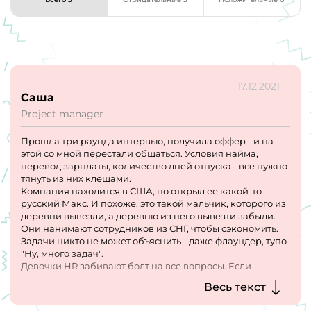
17.12.2021
Саша
Project manager
Прошла три раунда интервью, получила оффер - и на
этой со мной перестали общаться. Условия найма,
перевод зарплаты, количество дней отпуска - все нужно
тянуть из них клещами.
Компания находится в США, но открыл ее какой-то
русский Макс. И похоже, это такой мальчик, которого из
деревни вывезли, а деревню из него вывезти забыли.
Они нанимают сотрудников из СНГ, чтобы сэкономить.
Задачи никто не может объяснить - даже флаундер, тупо
"Ну, много задач".
Девочки HR забивают болт на все вопросы. Если
спрашиваешь, в какой-то момент дают прямые контакты
Весь текст
и предлагают написать самой.
Кстати, интервью были по видео-связи и ни одного лица