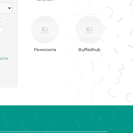
Ремкомпа
Buffedhub
ости