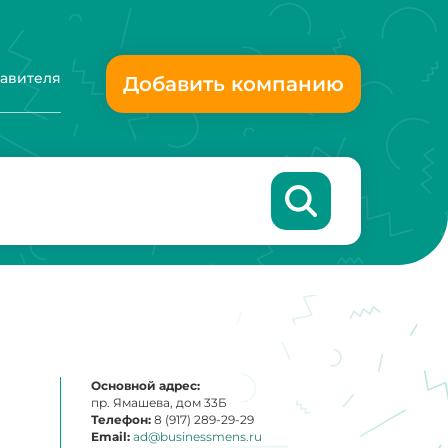
тавителя
Добавить компанию
Основной адрес:
пр. Ямашева, дом 33Б
Телефон:
8 (917) 289-29-29
Email:
ad@businessmens.ru