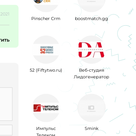
.2021
Pinscher Crm
boostmatch.gg
тить
52 (Fiftytwo.ru)
Веб-студия
Лидогенератор
Импульс
Smink
Телеком