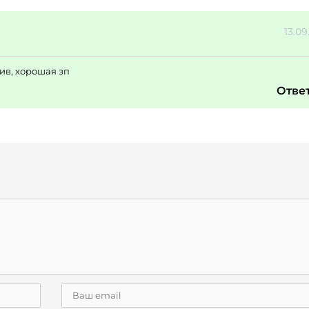
13.09
ив, хорошая зп
Отве