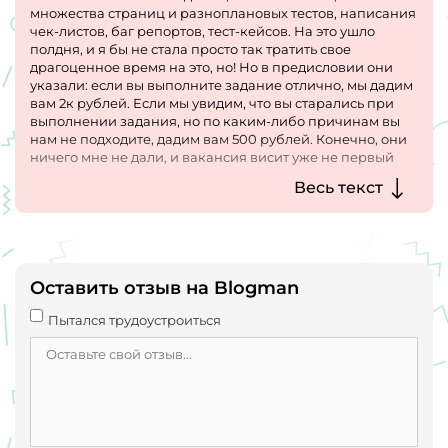
множества страниц и разноплановых тестов, написания
чек-листов, баг репортов, тест-кейсов. На это ушло
полдня, и я бы не стала просто так тратить свое
драгоценное время на это, но! Но в предисловии они
указали: если вы выполните задание отлично, мы дадим
вам 2к рублей. Если мы увидим, что вы старались при
выполнении задания, но по каким-либо причинам вы
нам не подходите, дадим вам 500 рублей. Конечно, они
ничего мне не дали, и вакансия висит уже не первый
месяц. На мой запрос "хотя бы дайте ОС" ответили: "а мы
Весь текст
ее не даем. Вы хороши специалист, ваши чек-листы и
тест-кейсы оценили (еще бы, я потратила на них не один
час!), удачи вам в поиске работы".
Черт с ними, с этими 500 рублями. Они не выполняют
свое обещание!
Оставить отзыв на Blogman
Пытался трудоустроиться