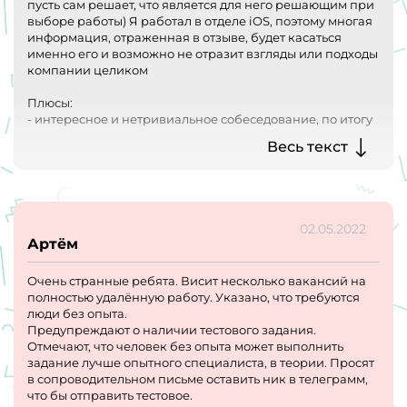
пусть сам решает, что является для него решающим при
выборе работы) Я работал в отделе iOS, поэтому многая
информация, отраженная в отзыве, будет касаться
именно его и возможно не отразит взгляды или подходы
компании целиком
Плюсы:
- интересное и нетривиальное собеседование, по итогу
которого вам еще и скинут небольшую денежку вне
Весь текст
зависимости от результата
- с первых минут общения с сотрудниками компании
складывается ощущение, что перед тобой очень
дружный и заботливый коллектив, в который так и
хочется попасть
02.05.2022
- если ты джун и поскорее хочешь начать решать боевые
Артём
задачи, а не просиживать штаны за никому ненужной
работой, то тут тебя этим обеспечат по полной
Очень странные ребята. Висит несколько вакансий на
- есть много классных процессов, каждый отдел
полностью удалённую работу. Указано, что требуются
занимается своим делом и работа между отделами
люди без опыта.
налажена достаточно неплохо
Предупреждают о наличии тестового задания.
Отмечают, что человек без опыта может выполнить
Минусы:
задание лучше опытного специалиста, в теории. Просят
1) Колоссальные переработки
в сопроводительном письме оставить ник в телеграмм,
- Очень коварный момент, о котором тебе дают знать
что бы отправить тестовое.
уже на первом этапе собеса в вопросе "как вы