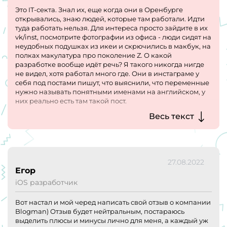
Это IT-секта. Знал их, еще когда они в Оренбурге
открывались, знаю людей, которые там работали. Идти
туда работать нельзя. Для интереса просто зайдите в их
vk/inst, посмотрите фотографии из офиса - люди сидят на
неудобных подушках из икеи и скрючились в макбук, на
полках макулатура про поколение Z. О какой
разработке вообще идёт речь? Я такого никогда нигде
не видел, хотя работал много где. Они в инстаграме у
себя под постами пишут, что выяснили, что переменные
нужно называть понятными именами на английском, у
них реально есть там такой пост.
Зашел чисто узнать, был ли с 2016 года релиз их проекта.
Весь текст
Как выяснилось, нет, они уже 6 лет пытаются всем
показать хайлоад на PHP. Что ж, удачи.
В ОГУ, кстати, куда они постоянно приходили раньше
набирать студентов, слава об этой шараге до сих пор
отвратительная, это мягко сказать.
27.08.2022
Егор
iOS разработчик
Вот настал и мой черед написать свой отзыв о компании
Blogman) Отзыв будет нейтральным, постараюсь
выделить плюсы и минусы лично для меня, а каждый уж