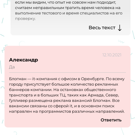
если мы видим, что опыт не совсем нам подходит,
считаем неправильным тратить время человека на
выполнение тестового и время специалистов на его
проверку.
Весь текст
Что касается обратной связи, мы всегда очень
осторожны с ней, потому что в этом вопросе много
субъективности, особенно на этапе оценки резюме.
12.10.2021
Еще раз благодарим за отклик и желаем удачи в
Александр
поиске отличной компании для себя :)
Да
Блогман — it-компания с офисом в Оренбурге. По всему
городу присутствует большое количество рекламных
баннеров компании. На остановках общественного
транспорта и в больших ТЦ, таких как Армада, Север,
Гулливер размещена реклама вакансий Блогман. Все
вакансии связаны со сферой it, и в основном поиск
направлен на программистов различных направлений.
Ответить