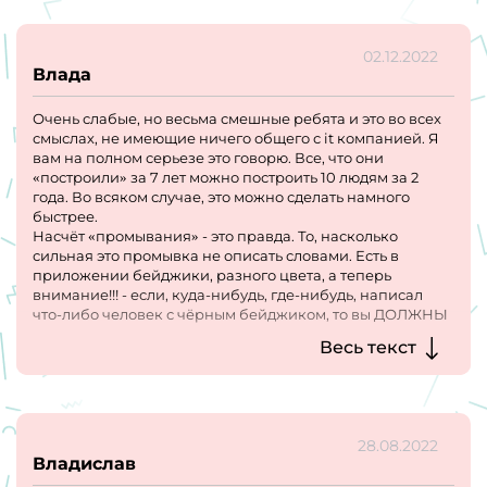
02.12.2022
Влада
Очень слабые, но весьма смешные ребята и это во всех
смыслах, не имеющие ничего общего с it компанией. Я
вам на полном серьезе это говорю. Все, что они
«построили» за 7 лет можно построить 10 людям за 2
года. Во всяком случае, это можно сделать намного
быстрее.
Насчёт «промывания» - это правда. То, насколько
сильная это промывка не описать словами. Есть в
приложении бейджики, разного цвета, а теперь
внимание!!! - если, куда-нибудь, где-нибудь, написал
что-либо человек с чёрным бейджиком, то вы ДОЛЖНЫ
ответить/поставить реакции в течение 5 минут. Там
Весь текст
очень смешной генеральный
28.08.2022
Владислав