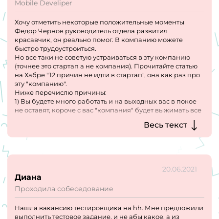
Mobile Develiper
Хочу отметить некоторые положительные моменты
Федор Чернов руководитель отдела развития
красавчик, он реально помог. В компанию можете
быстро трудоустроиться.
Но все таки не советую устраиваться в эту компанию
(точнее это стартап а не компания). Прочитайте статью
на Хабре "12 причин не идти в стартап", она как раз про
эту "компанию".
Ниже перечислю причины:
1) Вы будете много работать и на выходных вас в покое
не оставят, короче с вас "компания" будет выжимать все
соки.
Весь текст
2) Вас могут уволить в любое время, просто из-за того что
вы не очень понравились фоундеру.
3) Текучка огромная почти каждую неделю новый
устраивается и увольняются хотя бы один сотрудник. На
такой маленький стартап где около 40 сотрудников это
20.06.2021
очень плохо.
Диана
4) С вас будут ждать высоких результатов, если у вас нет
Проходила собеседование
опыта, то вам будет трудно удержаться там.
Нашла вакансию тестировщика на hh. Мне предложили
выполнить тестовое задание, и не абы какое, а из