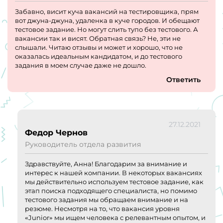
этим преимущества, так и недостатки. Я проработал в
Забавно, висит куча вакансий на тестировщика, прям
компании год и успел все это прохавать, так что если и
вот джуна-джуна, удаленка в куче городов. И обещают
решишь пойти туда работать - то не позволяй лить тебе в
тестовое задание. Но могут слить тупо без тестового. А
уши всякое, десять раз фильтруй все что тебе там
вакансии так и висят. Обратная связь? Не, эти не
говорят и навязывают. Работать и жить можно по-
слышали. Читаю отзывы и может и хорошо, что не
разному, каждый делает для себя этот выбор сам.
оказалась идеальным кандидатом, и до тестового
задания в моем случае даже не дошло.
Несмотря на такой эмоциональный отзыв, я благодарен
компании, потому что наверное такого "уникального"
Ответить
опыта я бы не получил больше нигде. Берегите себя и
своих близких :)
27.12.2021
Федор Чернов
Руководитель отдела развития
Здравствуйте, Анна! Благодарим за внимание и
интерес к нашей компании. В некоторых вакансиях
мы действительно используем тестовое задание, как
этап поиска подходящего специалиста, но помимо
тестового задания мы обращаем внимание и на
резюме. Несмотря на то, что вакансия уровня
«Junior» мы ищем человека с релевантным опытом, и