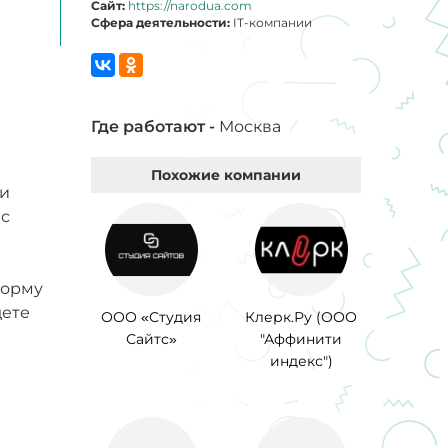
Сайт:
https://narodua.com
Сфера деятельности:
IT-компании
Где работают -
Москва
Похожие компании
 и
 с
форму
дете
ООО «Студия
Клерк.Ру (ООО
Сайтс»
"Аффинити
индекс")