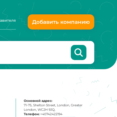
тавителя
Добавить компанию
Основной адрес:
71-75, Shelton Street, London, Greater
London, WC2H 9JQ,
Телефон:
+40742422194