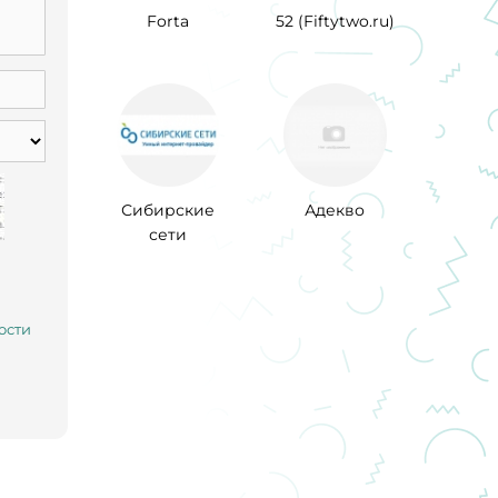
Forta
52 (Fiftytwo.ru)
Сибирские
Адекво
сети
ости