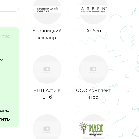
Бронницкий
Арбен
.2024
ювелир
то
НПП Асти в
ООО Комплект
СПб
Про
даж.
тить