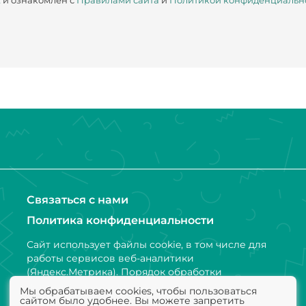
х
и ознакомлен с
Правилами сайта
и
Политикой конфиденциальн
Связаться с нами
Политика конфиденциальности
Сайт использует файлы cookie, в том числе для
работы сервисов веб-аналитики
(Яндекс.Метрика). Порядок обработки
персональных данных и информации,
Мы обрабатываем cookies, чтобы пользоваться
получаемой с использованием файлов cookie,
сайтом было удобнее. Вы можете запретить