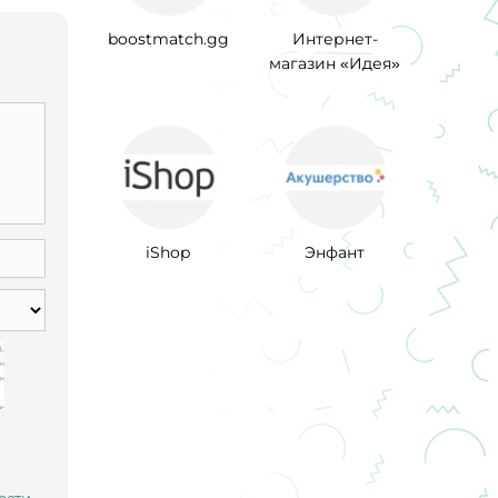
boostmatch.gg
Интернет-
магазин «Идея»
iShop
Энфант