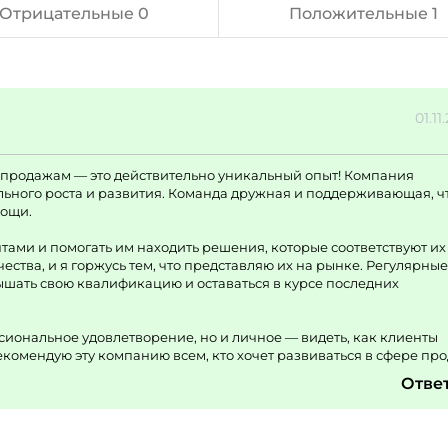
Отрицательные 0
Положительные 1
01.11
о продажам — это действительно уникальный опыт! Компания
льного роста и развития. Команда дружная и поддерживающая, ч
мощи.
тами и помогать им находить решения, которые соответствуют их
ства, и я горжусь тем, что представляю их на рынке. Регулярные
ышать свою квалификацию и оставаться в курсе последних
сиональное удовлетворение, но и личное — видеть, как клиенты
комендую эту компанию всем, кто хочет развиваться в сфере про
Отве