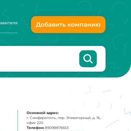
тавителя
Добавить компанию
Основной адрес:
г. Симферополь, пер. Элеваторный, д. 16,
офис 220
Телефон:
89098876653