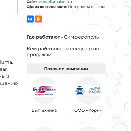
Сайт:
https://ilumaiqos.ru
Сфера деятельности:
Интернет-магазины
Где работают -
Симферополь
Кем работают -
менеджер по
продажам
luma.
Похожие компании
вая
нным
учшению
БытТехника
ООО «Корн»